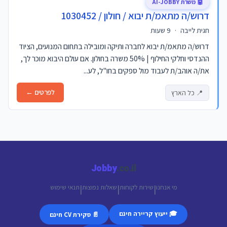
🤖 משרת AI-JOBBY
דרוש/ה מתאמ/ת יבוא / חולון / 1030452
חגית לייבה
·
9 שעות
דרוש/ה מתאמ/ת יבוא לחברה ותיקה ומובילה בתחום המנועים, הציוד
ההנדסי וחלקי החילוף | 50% משרה בחולון. אם עולם היבוא מוכר לך,
את/ה אוהב/ת לעבוד מול ספקים בחו"ל, לע...
לפרטים ←
📍 כל הארץ
Jobby
.co.il
מי אנחנו
שירות לקוחות
שאלות נפוצות
תנאי שימוש
|
|
|
🎓 ייעוץ קריירה חינם
📄 סקירת CV חינם