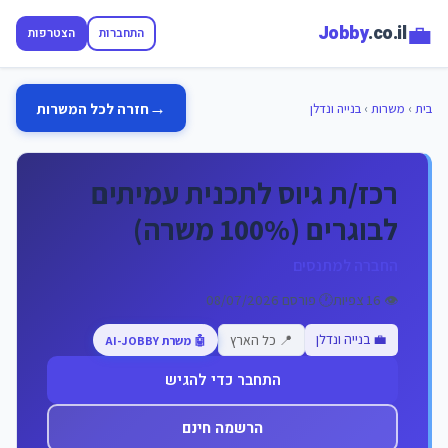
💼
Jobby
.co.il
התחברות
הצטרפות
→
חזרה לכל המשרות
בית
›
משרות
›
בנייה ונדלן
רכז/ת גיוס לתכנית עמיתים
לבוגרים (100% משרה)
החברה למתנסים
👁️ 16 צפיות
🕐 פורסם 08/07/2026
💼 בנייה ונדלן
📍 כל הארץ
🤖 משרת AI-JOBBY
התחבר כדי להגיש
הרשמה חינם