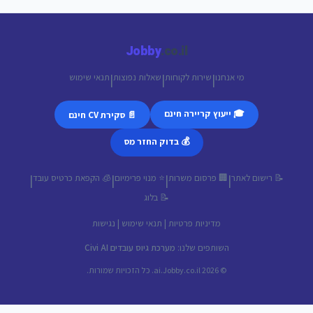
Jobby
.co.il
מי אנחנו
שירות לקוחות
שאלות נפוצות
תנאי שימוש
|
|
|
🎓 ייעוץ קריירה חינם
📄 סקירת CV חינם
💰 בדוק החזר מס
📝 רישום לאתר
🏢 פרסום משרות
⭐ מנוי פרימיום
🧊 הקפאת כרטיס עובד
|
|
|
|
📝 בלוג
מדיניות פרטיות
|
תנאי שימוש
|
נגישות
השותפים שלנו:
מערכת גיוס עובדים Civi AI
© 2026 ai.Jobby.co.il. כל הזכויות שמורות.