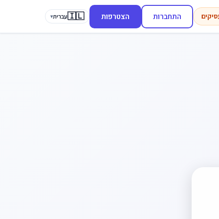
🇮🇱
התחברות
הצטרפות
סיקים
עברית
▾