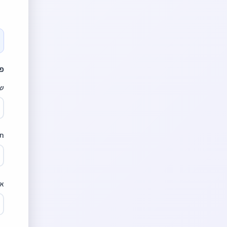
פר
ש
תע
א