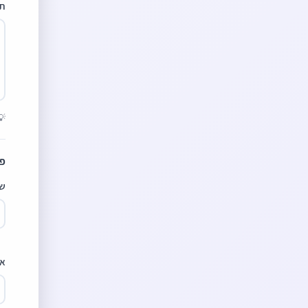
תי
💡
פר
ש
אי