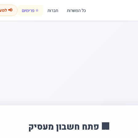
כל המשרות
חברות
⭐ פרימיום
📢 למע
🏢 פתח חשבון מעסיק