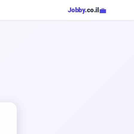
💼
Jobby
.co.il