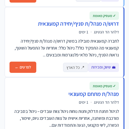
✓ מעסיק מאומת
דרוש/ה מנהל/ת סניף/יחידה קמעונאית
דלהר הד הנטינג
·
1 ימים
לחברה קמעונאית מובילה במשק דרוש/ה מנהל/ת סניף/יחידה
קמעונאי מה התפקיד כולל? ניהול כולל: אחריות על התפעול השוטף,
נראות הסניף, ניהול מלאי פלנוגרמות ומבצעים ...
💼 שיווק ומכירות
לפרטים ←
📍 כל הארץ
✓ מעסיק מאומת
מנהל/ת מתחם קמעונאי
דלהר הד הנטינג
·
1 ימים
לניהול תחנת תדלוק וחנות נוחות ניהול צוות עובדים – ניהול בסביבה
מורכבת ומשתנה, אחריות אישית על צוות העובדים: גיוס, שימור,
הכשרה, ליווי מקצועי, הנעה והתמודדות עם...