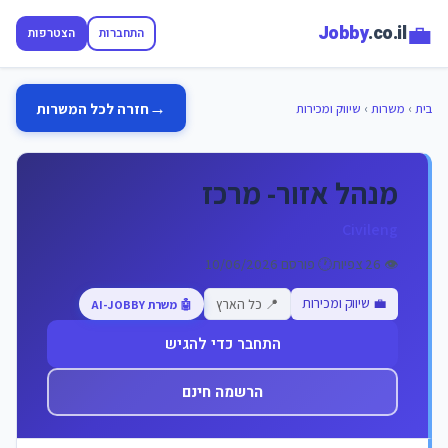
💼
Jobby
.co.il
התחברות
הצטרפות
→
חזרה לכל המשרות
בית
›
משרות
›
שיווק ומכירות
מנהל אזור- מרכז
Civileng
👁️ 26 צפיות
🕐 פורסם 10/06/2026
💼 שיווק ומכירות
📍 כל הארץ
🤖 משרת AI-JOBBY
התחבר כדי להגיש
הרשמה חינם