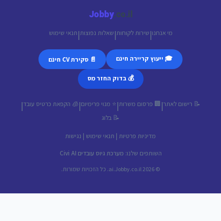
Jobby
.co.il
מי אנחנו
שירות לקוחות
שאלות נפוצות
תנאי שימוש
|
|
|
🎓 ייעוץ קריירה חינם
📄 סקירת CV חינם
💰 בדוק החזר מס
📝 רישום לאתר
🏢 פרסום משרות
⭐ מנוי פרימיום
🧊 הקפאת כרטיס עובד
|
|
|
|
📝 בלוג
מדיניות פרטיות
|
תנאי שימוש
|
נגישות
השותפים שלנו:
מערכת גיוס עובדים Civi AI
© 2026 ai.Jobby.co.il. כל הזכויות שמורות.