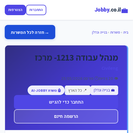
💼
Jobby
.co.il
התחברות
הצטרפות
→
חזרה לכל המשרות
בית
›
משרות
›
בנייה ונדלן
מנהל עבודה 1213- מרכז
Civileng
👁️ 20 צפיות
🕐 פורסם 25/05/2026
💼 בנייה ונדלן
📍 כל הארץ
🤖 משרת AI-JOBBY
התחבר כדי להגיש
הרשמה חינם