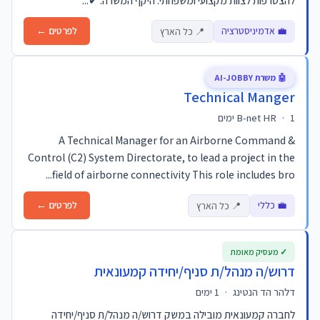
להצטרפות לצוות מקצועי ומשפחתי. היקף המשרה: ✔...
💼 אדמיניסטרציה
לפרטים ←
📍 כל הארץ
🤖 משרת AI-JOBBY
Technical Manger
1 ימים
·
B-net HR
A Technical Manager for an Airborne Command &
Control (C2) System Directorate, to lead a project in the
field of airborne connectivity This role includes bro...
💼 כללי
לפרטים ←
📍 כל הארץ
✓ מעסיק מאומת
דרוש/ה מנהל/ת סניף/יחידה קמעונאית
דלהר הד הנטינג
·
1 ימים
לחברה קמעונאית מובילה במשק דרוש/ה מנהל/ת סניף/יחידה