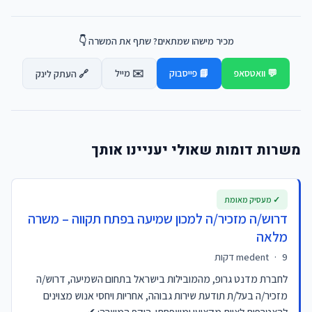
מכיר מישהו שמתאים? שתף את המשרה 👇
💬 וואטסאפ
📘 פייסבוק
✉️ מייל
🔗 העתק לינק
משרות דומות שאולי יעניינו אותך
✓ מעסיק מאומת
דרוש/ה מזכיר/ה למכון שמיעה בפתח תקווה – משרה
מלאה
9 דקות
·
medent
לחברת מדנט גרופ, מהמובילות בישראל בתחום השמיעה, דרוש/ה
מזכיר/ה בעל/ת תודעת שירות גבוהה, אחריות ויחסי אנוש מצוינים