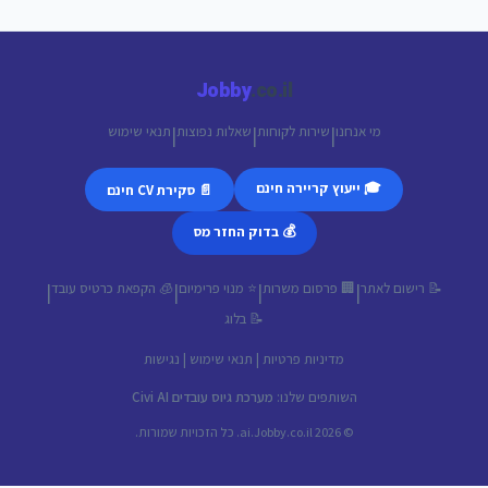
Jobby
.co.il
מי אנחנו
שירות לקוחות
שאלות נפוצות
תנאי שימוש
|
|
|
🎓 ייעוץ קריירה חינם
📄 סקירת CV חינם
💰 בדוק החזר מס
📝 רישום לאתר
🏢 פרסום משרות
⭐ מנוי פרימיום
🧊 הקפאת כרטיס עובד
|
|
|
|
📝 בלוג
מדיניות פרטיות
|
תנאי שימוש
|
נגישות
השותפים שלנו:
מערכת גיוס עובדים Civi AI
© 2026 ai.Jobby.co.il. כל הזכויות שמורות.