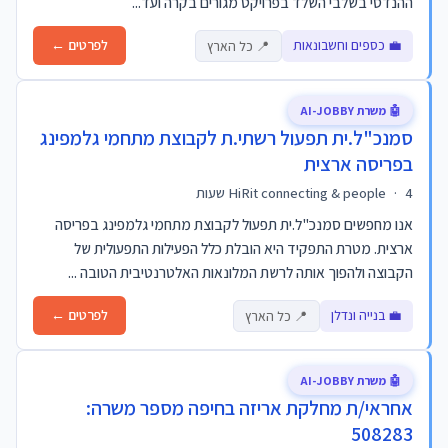
ההנדסי בשלבי השלד בפרויקט מגורים בקרה ועד...
💼 כספים וחשבונאות
לפרטים ←
📍 כל הארץ
🤖 משרת AI-JOBBY
סמנכ"ל.ית תפעול רשתי.ת לקבוצת מתחמי גלמפינג
בפריסה ארצית
4 שעות
·
HiRit connecting & people
אנו מחפשים סמנכ"ל.ית תפעול לקבוצת מתחמי גלמפינג בפריסה
ארצית. מטרת התפקיד היא הובלת כלל הפעילות התפעולית של
הקבוצה ולהפוך אותה לרשת המלונאות האלטרנטיבית הטובה ...
💼 בנייה ונדלן
לפרטים ←
📍 כל הארץ
🤖 משרת AI-JOBBY
אחראי/ת מחלקת אריזה בחיפה מספר משרה:
508283