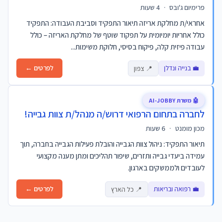
פרימיום ג'ובס
·
4 שעות
אחראי/ת מחלקת אריזה תיאור התפקיד וסביבת העבודה: התפקיד
כולל אחריות יומיומית על תפקוד שוטף של מחלקת האריזה – כולל
עבודה פיזית קלה, פיקוח בסיסי, חלוקת משימות...
💼 בנייה ונדלן
לפרטים ←
📍 צפון
🤖 משרת AI-JOBBY
לחברה בתחום הרפואי דרוש/ה מנהל/ת צוות גבייה!
מכון מומנט
·
6 שעות
תיאור התפקיד: ניהול צוות הגבייה והובלת פעילות הגבייה בחברה, תוך
עמידה ביעדי גבייה ותזרים, שיפור תהליכים ומתן מענה מקצועי
לעובדים ולממשקים בארגון.
💼 רפואה ובריאות
לפרטים ←
📍 כל הארץ