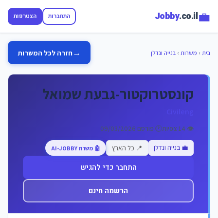
💼
Jobby
.co.il
התחברות
הצטרפות
→
חזרה לכל המשרות
בית
›
משרות
›
בנייה ונדלן
קונסטרוקטור-גבעת שמואל
Civileng
👁️ 14 צפיות
🕐 פורסם 09/03/2026
💼 בנייה ונדלן
📍 כל הארץ
🤖 משרת AI-JOBBY
התחבר כדי להגיש
הרשמה חינם