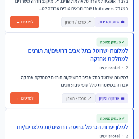
בלבד. אופציה למשרה מלאה או להורים. 📍 מיקום: חדרה משרדים
במגדל Unitowers שכר ותנאים טובים עבודה לט...
💼 שיווק ומכירות
לפרטים ←
📍 מרכז / השרון
✓ מעסיק מאומת
למלונות ישרוטל בתל אביב דרושים/ות תורנים
למחלקת אחזקה
2 ימים
·
isrotel
למלונות ישרוטל בתל אביב דרושים/ות תורנים למחלקת אחזקה
עבודה במשמרות כולל סופי שבוע וחגים
💼 אחזקה וניקיון
לפרטים ←
📍 מרכז / השרון
✓ מעסיק מאומת
למלון יערות הכרמל בחיפה דרושים/ות מלצרים/יות
2 ימים
·
isrotel