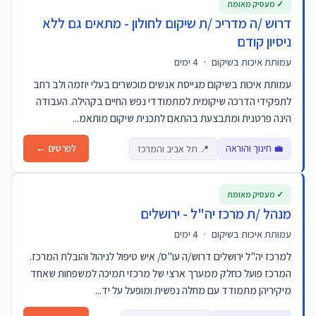
✓ מעסיק מאומת
דרוש /ה מדריכ /ת שיקום לחולון - מתאים גם ללא
ניסיון קודם
עמותת איכות בשיקום
·
4 ימים
עמותת איכות בשיקום מגייסת אנשים מוכשרים בעלי יוזמה ולב רחב
לתפקידי הדרכה שיקומית למתמודדי נפש החיים בקהילה. העבודה
הינה פרטנית ומתבצעת בהתאם לתכנית שיקום מותאמ...
💼 חינוך והוראה
לפרטים ←
📍 תל אביב והמרכז
✓ מעסיק מאומת
מנהל /ת מרכז יה"ל - ירושלים
עמותת איכות בשיקום
·
4 ימים
למרכז יה"ל ירושלים דרוש/ה עו"ס/ איש טיפול לניהול והובלת המרכז.
המרכז פועל כחלק ממערך ארצי של מרכזי תמיכה למשפחות שאחד
מיקיריהן מתמודד עם מחלה נפשית ומופעל על יד...