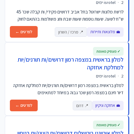
2 ימים
·
isrotel
לרשת מלונות ישרוטל בתל אביב דרושים פקידי/ ות קבלה שכר 45
ש"ח לשעה. שעות נוספות שעות שבת וחג משולמות בהתאם לחוק
💼 מלונאות ותיירות
לפרטים ←
📍 מרכז / השרון
✓ מעסיק מאומת
למלון בראשית במצפה רמון דרושים/ות תורנים/יות
למחלקת אחזקה
2 ימים
·
isrotel
למלון בראשית במצפה רמון דרושים/ות תורנים/יות למחלקת אחזקה
דיור חינם במצפה רמון שכר גבוה במיוחד למתאימים
💼 אחזקה וניקיון
לפרטים ←
📍 דרום
✓ מעסיק מאומת
למלון אוריינט בירושלים דרושים/ות קציני/ות בטחון