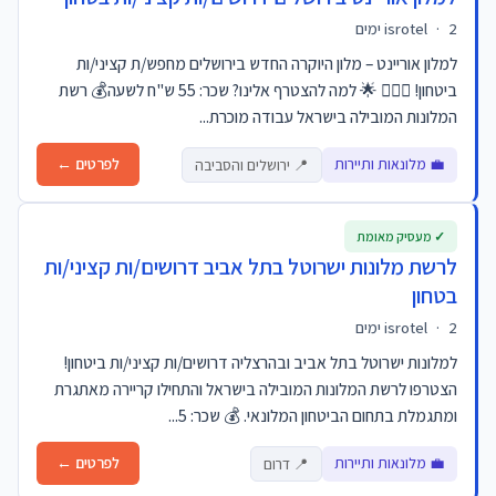
2 ימים
·
isrotel
למלון אוריינט – מלון היוקרה החדש בירושלים מחפש/ת קציני/ות
ביטחון! 👮‍♂️✨ 🌟 למה להצטרף אלינו? שכר: 55 ש"ח לשעה💰 רשת
המלונות המובילה בישראל עבודה מוכרת...
💼 מלונאות ותיירות
לפרטים ←
📍 ירושלים והסביבה
✓ מעסיק מאומת
לרשת מלונות ישרוטל בתל אביב דרושים/ות קציני/ות
בטחון
2 ימים
·
isrotel
למלונות ישרוטל בתל אביב ובהרצליה דרושים/ות קציני/ות ביטחון!
הצטרפו לרשת המלונות המובילה בישראל והתחילו קריירה מאתגרת
ומתגמלת בתחום הביטחון המלונאי. 💰 שכר: 5...
💼 מלונאות ותיירות
לפרטים ←
📍 דרום