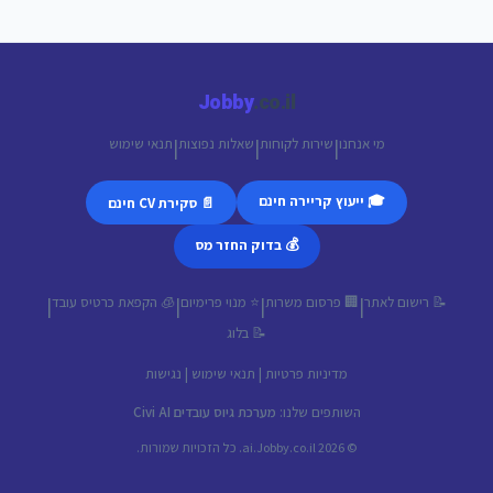
Jobby
.co.il
מי אנחנו
שירות לקוחות
שאלות נפוצות
תנאי שימוש
|
|
|
🎓 ייעוץ קריירה חינם
📄 סקירת CV חינם
💰 בדוק החזר מס
📝 רישום לאתר
🏢 פרסום משרות
⭐ מנוי פרימיום
🧊 הקפאת כרטיס עובד
|
|
|
|
📝 בלוג
מדיניות פרטיות
|
תנאי שימוש
|
נגישות
השותפים שלנו:
מערכת גיוס עובדים Civi AI
© 2026 ai.Jobby.co.il. כל הזכויות שמורות.