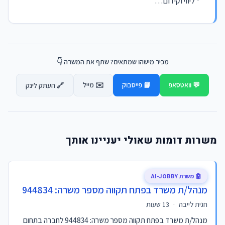
* ליווי וקידום…
מכיר מישהו שמתאים? שתף את המשרה 👇
💬 וואטסאפ
📘 פייסבוק
✉️ מייל
🔗 העתק לינק
משרות דומות שאולי יעניינו אותך
🤖 משרת AI-JOBBY
מנהל/ת משרד בפתח תקווה מספר משרה: 944834
חגית לייבה
·
13 שעות
מנהל/ת משרד בפתח תקווה מספר משרה: 944834 לחברה בתחום