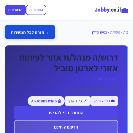
💼
Jobby
.co.il
התחברות
הצטרפות
→
חזרה לכל המשרות
בית
›
משרות
›
בנייה ונדלן
דרוש/ה מנהל/ת אזור לפיתוח
אזורי לארגון מוביל
Skill Hunter
👁️ 27 צפיות
🕐 פורסם 17/06/2026
💼 בנייה ונדלן
📍 כל הארץ
🤖 משרת AI-JOBBY
התחבר כדי להגיש
הרשמה חינם