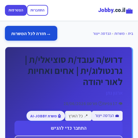
💼
Jobby
.co.il
התחברות
הצטרפות
→
חזרה לכל המשרות
בית
›
משרות
›
הנדסה ייצור
דרוש/ה עובד/ת סוציאלי/ת |
גרנטולוג/ית | אחים ואחיות
לאור יהודה
ארגון נתן
👁️ 17 צפיות
🕐 פורסם 28/06/2026
💼 הנדסה ייצור
📍 כל הארץ
🤖 משרת AI-JOBBY
התחבר כדי להגיש