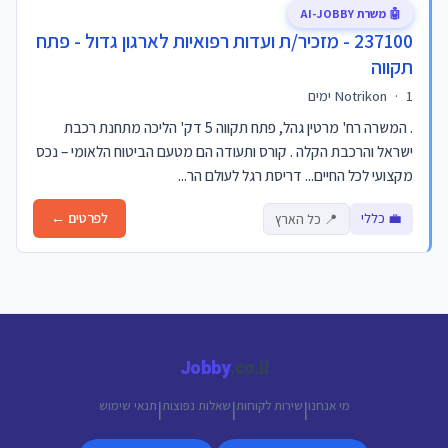
🤖 משרת AI-JOBBY
237100 - מזכיר/ת ועדות רפואיות לארגון גדול - פתח
תקווה
1 ימים
·
Notrikon
. המשרה רח' מרטין גהל, פתח תקווה 5 דק' הליכה מתחנת רכבת
ישראל והרכבת הקלה . קורס ותעודה הם מטעם הביטוח הלאומי – נכס
מקצועי לכל החיים... דריסת רגל לעולם הר...
💼 כללי
לפרטים ←
📍 כל הארץ
Jobby
.co.il
מי אנחנו
שירות לקוחות
שאלות נפוצות
תנאי שימוש
|
|
|