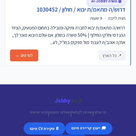
🤖 משרת AI-JOBBY
דרוש/ה מתאמ/ת יבוא / חולון / 1030452
חגית לייבה
·
9 שעות
דרוש/ה מתאמ/ת יבוא לחברה ותיקה ומובילה בתחום המנועים, הציוד
ההנדסי וחלקי החילוף | 50% משרה בחולון. אם עולם היבוא מוכר לך,
את/ה אוהב/ת לעבוד מול ספקים בחו"ל, לע...
לפרטים ←
📍 כל הארץ
Jobby
.co.il
מי אנחנו
שירות לקוחות
שאלות נפוצות
תנאי שימוש
|
|
|
🎓 ייעוץ קריירה חינם
📄 סקירת CV חינם