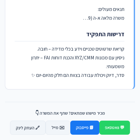
תנאים מעולים:
משרה מלאה א-ה (9…
דרישות התפקיד
קריאת שרטוטים טכניים וידע בכלי מדידה – חובה.
ניסיון עם מכונות XYZ/CMM והכנת דוחות FAI – יתרון
משמעותי.
סדר, דיוק ויכולת עבודה בצוות הם חלק מהיום‑יום ✨
מכיר מישהו שמתאים? שתף את המשרה 👇
💬 וואטסאפ
📘 פייסבוק
✉️ מייל
🔗 העתק לינק