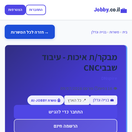
💼
Jobby
.co.il
התחברות
הצטרפות
→
חזרה לכל המשרות
בית
›
משרות
›
בנייה ונדלן
מבקר/ת איכות - עיבוד
שבביCNC
DNspire
👁️ 16 צפיות
🕐 פורסם 09/07/2026
💼 בנייה ונדלן
📍 כל הארץ
🤖 משרת AI-JOBBY
התחבר כדי להגיש
הרשמה חינם