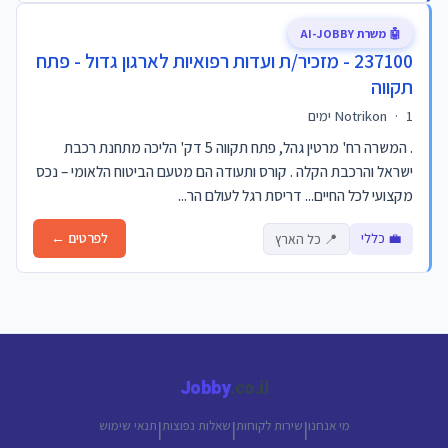
🤖 משרת AI-JOBBY
237100 - מזכיר/ת ועדות רפואיות לארגון גדול - פתח
תקווה
1 ימים
·
Notrikon
. המשרה רח' מרטין גהל, פתח תקווה 5 דק' הליכה מתחנת רכבת
ישראל והרכבת הקלה . קורס ותעודה הם מטעם הביטוח הלאומי – נכס
מקצועי לכל החיים... דריסת רגל לעולם הר...
💼 כללי
לפרטים ←
📍 כל הארץ
Jobby
.co.il
מי אנחנו
שירות לקוחות
שאלות נפוצות
תנאי שימוש
|
|
|