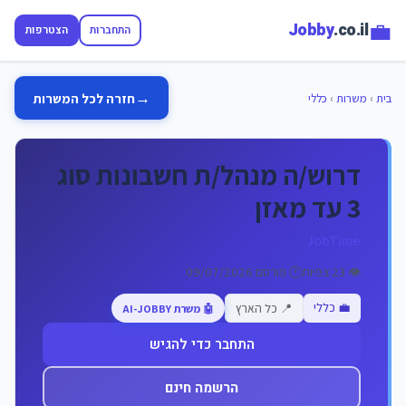
💼
Jobby
.co.il
התחברות
הצטרפות
→
חזרה לכל המשרות
בית
›
משרות
›
כללי
דרוש/ה מנהל/ת חשבונות סוג
3 עד מאזן
JobTime
👁️ 23 צפיות
🕐 פורסם 09/07/2026
💼 כללי
📍 כל הארץ
🤖 משרת AI-JOBBY
התחבר כדי להגיש
הרשמה חינם