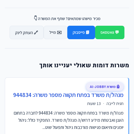
מכיר מישהו שמתאים? שתף את המשרה 👇
💬 וואטסאפ
📘 פייסבוק
✉️ מייל
🔗 העתק לינק
משרות דומות שאולי יעניינו אותך
🤖 משרת AI-JOBBY
מנהל/ת משרד בפתח תקווה מספר משרה: 944834
חגית לייבה
·
13 שעות
מנהל/ת משרד בפתח תקווה מספר משרה: 944834 לחברה בתחום
הענן ואבטחת מידע דרוש/ה מנהל/ת משרד. התפקיד כולל: ניהול
יומנים ותיאום פגישות מורכבות ניהול ותפעול שוט...