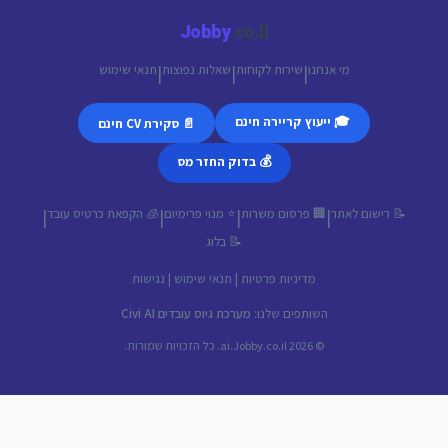
Jobby
.co.il
מי אנחנו
שירות לקוחות
שאלות נפוצות
תנאי שימוש
|
|
|
🎓 ייעוץ קריירה חינם
📄 סקירת CV חינם
💰 בדוק החזר מס
📝 רישום לאתר
🏢 פרסום משרות
⭐ מנוי פרימיום
🧊 הקפאת כרטיס עובד
|
|
|
|
📝 בלוג
מדיניות פרטיות
|
תנאי שימוש
|
נגישות
השותפים שלנו:
מערכת גיוס עובדים Civi AI
© 2026 ai.Jobby.co.il. כל הזכויות שמורות.