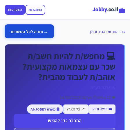
💼
Jobby
.co.il
התחברות
הצטרפות
→
חזרה לכל המשרות
בית
›
משרות
›
בנייה ונדלן
💻 מחפש/ת להיות חשב/ת
שכר עם עצמאות מקצועית?
אוהב/ת לעבוד מהבית?
עדי רגב בע"מ
👁️ 13 צפיות
🕐 פורסם 26/04/2026
💼 בנייה ונדלן
📍 כל הארץ
🤖 משרת AI-JOBBY
התחבר כדי להגיש