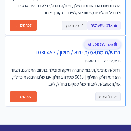
ארגון ותיאום הם החוזקות שלך, ואת/ה נהנה/ית לעבוד עם אנשים
ולהוביל תהליכים מאחורי הקלעים – מקומך איתנ...
💼 אדמיניסטרציה
לפרטים ←
📍 כל הארץ
🤖 משרת AI-JOBBY
דרוש/ה מתאמ/ת יבוא / חולון / 1030452
חגית לייבה
·
13 שעות
דרוש/ה מתאמ/ת יבוא לחברה ותיקה ומובילה בתחום המנועים, הציוד
ההנדסי וחלקי החילוף | 50% משרה בחולון. אם עולם היבוא מוכר לך,
את/ה אוהב/ת לעבוד מול ספקים בחו"ל, לע...
לפרטים ←
📍 כל הארץ