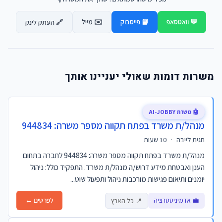
💬 וואטסאפ
📘 פייסבוק
✉️ מייל
🔗 העתק לינק
משרות דומות שאולי יעניינו אותך
🤖 משרת AI-JOBBY
מנהל/ת משרד בפתח תקווה מספר משרה: 944834
חגית לייבה
·
10 שעות
מנהל/ת משרד בפתח תקווה מספר משרה: 944834 לחברה בתחום
הענן ואבטחת מידע דרוש/ה מנהל/ת משרד. התפקיד כולל: ניהול
יומנים ותיאום פגישות מורכבות ניהול ותפעול שוט...
💼 אדמיניסטרציה
לפרטים ←
📍 כל הארץ