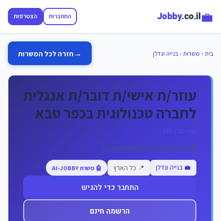
💼
Jobby
.co.il
התחברות
הצטרפות
→
חזרה לכל המשרות
בית
›
משרות
›
בנייה ונדלן
עוזר/ת אישי/ת דובר/ת אנגלית
לחברה טכנולוגית בכפר סבא
שני טרן HR
👁️ 10 צפיות
🕐 פורסם 12/03/2026
💼 בנייה ונדלן
📍 כל הארץ
🤖 משרת AI-JOBBY
התחבר כדי להגיש
הרשמה חינם