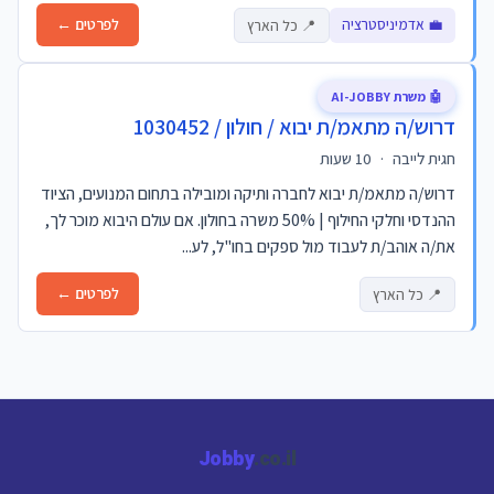
💼 אדמיניסטרציה
לפרטים ←
📍 כל הארץ
🤖 משרת AI-JOBBY
דרוש/ה מתאמ/ת יבוא / חולון / 1030452
חגית לייבה
·
10 שעות
דרוש/ה מתאמ/ת יבוא לחברה ותיקה ומובילה בתחום המנועים, הציוד
ההנדסי וחלקי החילוף | 50% משרה בחולון. אם עולם היבוא מוכר לך,
את/ה אוהב/ת לעבוד מול ספקים בחו"ל, לע...
לפרטים ←
📍 כל הארץ
Jobby
.co.il