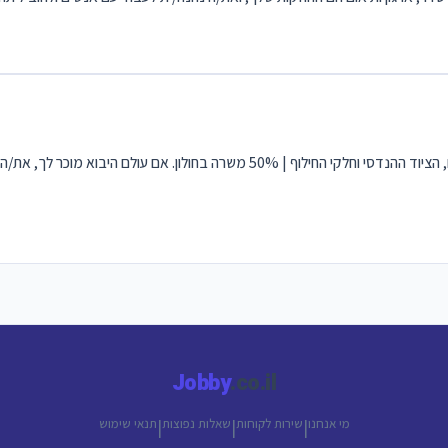
דרוש/ה מתאמ/ת יבוא לחברה ותיקה ומובילה בתחום המנועים, הציוד ההנדסי וחלקי החילוף | 50% משר
Jobby
.co.il
מי אנחנו
שירות לקוחות
שאלות נפוצות
תנאי שימוש
|
|
|