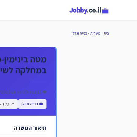
💼
Jobby
.co.il
בית
›
משרות
›
בנייה ונדלן
מטה בינימין-
במחלקה לשיר
פעמונים
👁️ 15 צפיות
🕐 פורסם 08/07/2026
💼 בנייה ונדלן
📍 כל הא
תיאור המשרה