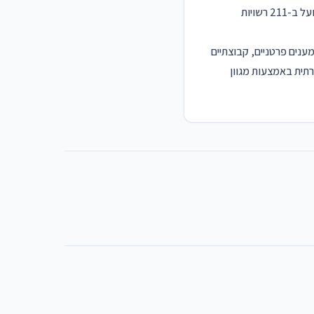
משרד הרווחה והביטחון החברתי בשותפות עם ג'וינט אשלים וקרן רש"י הקים בשנת 2015 מערך מענים הפועל ב-211 רשויות
ענים פרטניים, קבוצתיים
רתית באמצעות מגוון