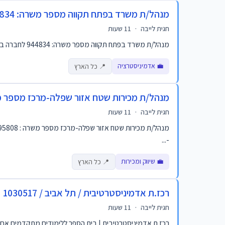
מנהל/ת משרד בפתח תקווה מספר משרה: 944834
חגית לייבה
·
11 שעות
מנהל/ת משרד בפתח תקווה מספר משרה: 944834 לחברה בתחום הענן ואבטחת מידע דרוש/ה מנהל/ת משרד. התפקיד כולל: ניהול יומנים ותיאום פגישות מורכבות ניהול ותפעול שוט...
💼 אדמיניסטרציה
📍 כל הארץ
מנהל/ת מכירות שטח אזור שפלה-מרכז מספר משרה :
חגית לייבה
·
11 שעות
-...
💼 שיווק ומכירות
📍 כל הארץ
רכז.ת אדמיניסטרטיבית / תל אביב / 1030517
חגית לייבה
·
11 שעות
רכז.ת אדמיניסטרטיבית | בית הספר ללימודים מתקדמים אם סדר