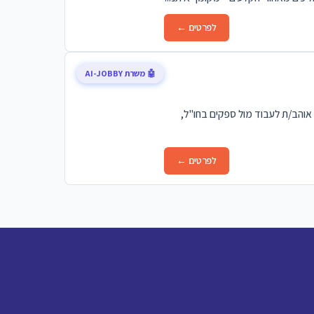
לפרטים ←
🤖 משרת AI-JOBBY
ה בחולון. אם עולם היבוא מוכר לך, את/ה אוהב/ת לעבוד מול ספקים בחו"ל,
לפרטים ←