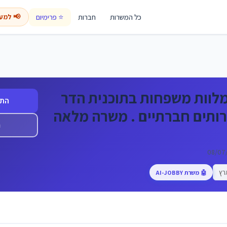
כל המשרות
חברות
⭐ פרימיום
📢 למע
מלוות משפחות בתוכנית הדר
התח
ותים חברתיים . משרה מלאה
ה
רץ
🤖 משרת AI-JOBBY