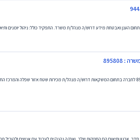
 895808
מנהל/ת מכירות שטח אזור שפלה-מרכז מספר משרה : 895808 לחברה בתחום המשקאות דרוש/ה מנהל/ת מכירות שטח אזור ש
, ארגון ותיאום הם החוזקות שלך, ואת/ה נהנה/ית לעבוד עם אנשים ולהוביל תהל