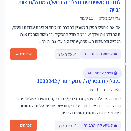
לחברת משפחתית מצליחה דרוש/ה מנהל/ת צוות
גבייה
עדי רגב בע"מ
·
11 שעות
אם את מחפש תפקיד מעניין בחברה מצליחה וסביבת עבודה נעימה,
זו ההזדמנות שלך📍 **מה כולל התפקיד?** ניהול והובלת צוות
הגבייה והפעילות השוטפת, עמידה ביעדי גבייה ותז...
💼 לוגיסטיקה ותחבורה
לפרטים ←
📍 כל הארץ
🤖 משרת AI-JOBBY
כלכלן/ית בכיר/ה / עמק חפר / 1030242
חגית לייבה
·
1 ימים
לחברה מובילה בעמק חפר כלכלן/ית בכיר/ה. תנאים מעולים! שכר
גבוה + רכב + נייד + תן ביס! בקרות שוטפות של עלויות • ורווחיות
ניתוחי מכירות • תמחיר מוצרים • לנית...
💼 לוגיסטיקה ותחבורה
לפרטים ←
📍 כל הארץ