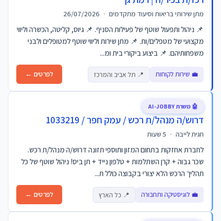
מתן שירותי בריאות וסיעוד מתקדמים
·
26/07/2026
📌 ניהול ותפעול שוטף של פעילות הסניף. 📌 גיוס, קליטה, הכשרה וליווי
מקצועי של מטפלים/ות. 📌 מתן שירות וליווי שוטף למטופלים ולבני
משפחותיהם. 📌 ביצוע ביקורי בית ומ...
💼 שירות לקוחות
לפרטים ←
📍 תל אביב והמרכז
🤖 משרת AI-JOBBY
דרוש/ה מנהל/ת רכש / עמק חפר / 1033219
חגית לייבה
·
5 שעות
לחברת אחזקות בתחום המזון ותוספי תזונה דרוש/ה מנהל/ת רכש.
שכר גבוה + קרן השתלמות + טלפון נייד + תן ביס! ניהול שוטף של כל
תהליך הרכש הלא יצורי בקבוצה כולל ת...
💼 לוגיסטיקה ותחבורה
לפרטים ←
📍 כל הארץ