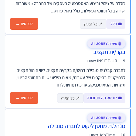
כוללת על ניהול וביצוע האסטרטגיה העסקית של החברה • מעורבות
ישירה בכל תחומי הפעילות, כולל ניהול פרויק...
💼 כללי
לפרטים ←
📍 כל הארץ
🤖 משרת AI-JOBBY
בקר/ית תקציב
9 שעות
·
INSITE-HR
לחברה קבלנית מובילה דרוש/ה בקר/ית תקציב. ליווי וניהול תקציב
לפרויקטים בהיקפים של עשרות/ מאות מיליוני ש"ח בתחומי הבינוי,
תשתיות והגיאוטכניקה. עריכת תחזיות לרוו...
💼 לוגיסטיקה ותחבורה
לפרטים ←
📍 כל הארץ
🤖 משרת AI-JOBBY
מנהל.ת מחסן ליקוט לחברה מובילה
10 שעות
·
JobTime