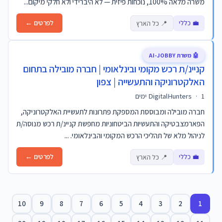
משרה מלאה 100%, נוכחות פיזית — לא היברידי ולא חלקי מיקום...
💼 כללי
לפרטים ←
📍 כל הארץ
🤖 משרת AI-JOBBY
קניינ/ת רכש מקומי ובינלאומי | חברה מובילה בתחום
האלקטרוניקה והתעשייה | צפון
1 ימים
·
DigitalHunters
חברה מובילה ומבוססת המספקת פתרונות לתעשיית האלקטרוניקה,
הפארמצבטיקה והתעשיות הביטחוניות מחפשת קניינ/ת רכש מנוסה/ת
לניהול מלא של תהליכי הרכש המקומי והבינלאומי. ...
💼 כללי
לפרטים ←
📍 כל הארץ
10
9
8
7
6
5
4
3
2
1