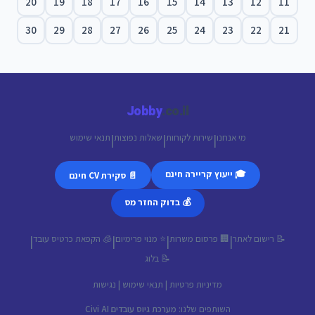
20
19
18
17
16
15
14
13
12
11
30
29
28
27
26
25
24
23
22
21
Jobby
.co.il
מי אנחנו
שירות לקוחות
שאלות נפוצות
תנאי שימוש
|
|
|
🎓 ייעוץ קריירה חינם
📄 סקירת CV חינם
💰 בדוק החזר מס
📝 רישום לאתר
🏢 פרסום משרות
⭐ מנוי פרימיום
🧊 הקפאת כרטיס עובד
|
|
|
|
📝 בלוג
מדיניות פרטיות
|
תנאי שימוש
|
נגישות
השותפים שלנו:
מערכת גיוס עובדים Civi AI