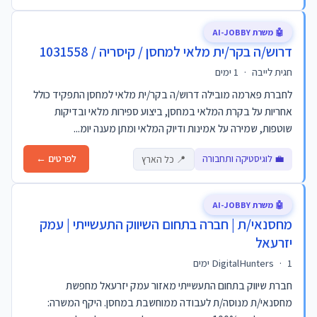
🤖 משרת AI-JOBBY
דרוש/ה בקר/ית מלאי למחסן / קיסריה / 1031558
חגית לייבה
·
1 ימים
לחברת פארמה מובילה דרוש/ה בקר/ית מלאי למחסן התפקיד כולל
אחריות על בקרת המלאי במחסן, ביצוע ספירות מלאי ובדיקות
שוטפות, שמירה על אמינות ודיוק המלאי ומתן מענה יומ...
💼 לוגיסטיקה ותחבורה
לפרטים ←
📍 כל הארץ
🤖 משרת AI-JOBBY
מחסנאי/ת | חברה בתחום השיווק התעשייתי | עמק
יזרעאל
1 ימים
·
DigitalHunters
חברת שיווק בתחום התעשייתי מאזור עמק יזרעאל מחפשת
מחסנאי/ת מנוסה/ת לעבודה ממוחשבת במחסן. היקף המשרה: