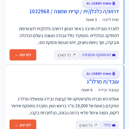
🤖 משרת AI-JOBBY
דרוש/ה כלכלן/ית / קרית שמונה / 1032968
חגית לייבה
·
5 שעות
לחברה מובילה ויציבה באזור הצפון דרוש/ה כלכלן/ית להצטרפות
למחלקה הכלכלית. התפקיד כולל עבודה מגוונת בעולם הכלכלה
והבקרה, תוך ניתוח נתונים, זיהוי מגמות והסקת מס...
💼 לוגיסטיקה ותחבורה
לפרטים ←
📍 כל הארץ
🤖 משרת AI-JOBBY
עובד/ת מרלו"ג
קבוצת זבידה
·
6 שעות
אטלס היא חברת הלוגיסטיקה של קבוצת זבידה ומפעילה מרלו״ג
מתקדם בשטח של 19,000 מ"ר בראש העין. החברה מספקת שירותי
ליקוט, הפצה וניהול מלאי ברמה גבוהה, הן לחברות בקבו...
💼 כללי
לפרטים ←
📍 כל הארץ