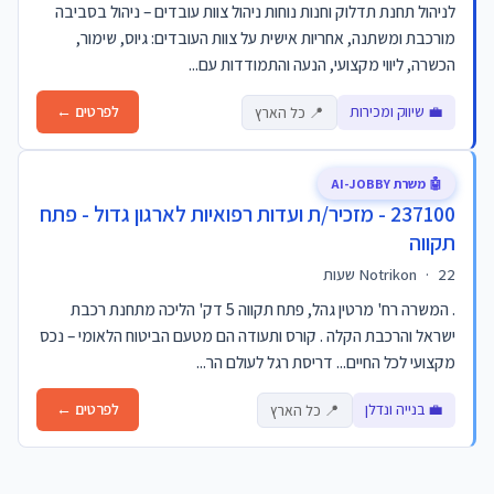
לניהול תחנת תדלוק וחנות נוחות ניהול צוות עובדים – ניהול בסביבה
מורכבת ומשתנה, אחריות אישית על צוות העובדים: גיוס, שימור,
הכשרה, ליווי מקצועי, הנעה והתמודדות עם...
💼 שיווק ומכירות
לפרטים ←
📍 כל הארץ
🤖 משרת AI-JOBBY
237100 - מזכיר/ת ועדות רפואיות לארגון גדול - פתח
תקווה
22 שעות
·
Notrikon
. המשרה רח' מרטין גהל, פתח תקווה 5 דק' הליכה מתחנת רכבת
ישראל והרכבת הקלה . קורס ותעודה הם מטעם הביטוח הלאומי – נכס
מקצועי לכל החיים... דריסת רגל לעולם הר...
💼 בנייה ונדלן
לפרטים ←
📍 כל הארץ