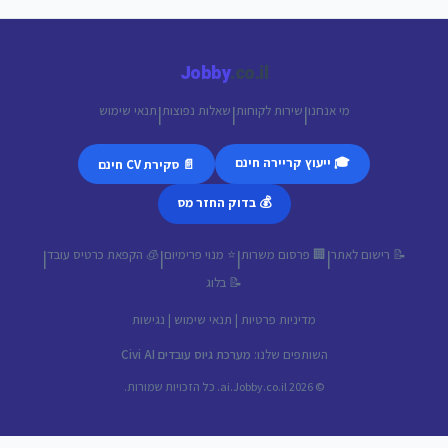
Jobby
.co.il
מי אנחנו
שירות לקוחות
שאלות נפוצות
תנאי שימוש
|
|
|
🎓 ייעוץ קריירה חינם
📄 סקירת CV חינם
💰 בדוק החזר מס
📝 רישום לאתר
🏢 פרסום משרות
⭐ מנוי פרימיום
🧊 הקפאת כרטיס עובד
|
|
|
|
📝 בלוג
מדיניות פרטיות
|
תנאי שימוש
|
נגישות
השותפים שלנו:
מערכת גיוס עובדים Civi AI
© 2026 ai.Jobby.co.il. כל הזכויות שמורות.