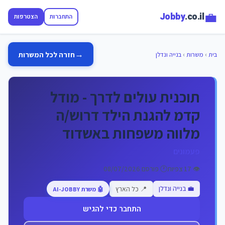
💼
Jobby
.co.il
התחברות
הצטרפות
→
חזרה לכל המשרות
בית
›
משרות
›
בנייה ונדלן
תוכנית עולים לדרך - מודל
קדמ להגנת הילד דרוש/ה
מלווה משפחות באשדוד
פעמונים
👁️ 17 צפיות
🕐 פורסם 08/07/2026
💼 בנייה ונדלן
📍 כל הארץ
🤖 משרת AI-JOBBY
התחבר כדי להגיש