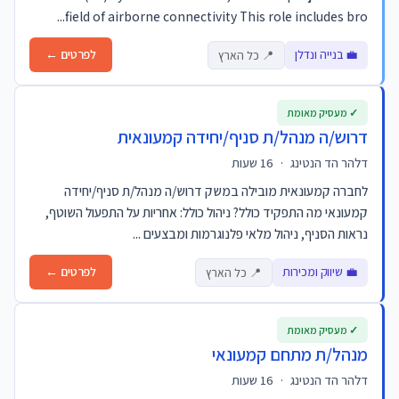
field of airborne connectivity This role includes bro...
💼 בנייה ונדלן
לפרטים ←
📍 כל הארץ
✓ מעסיק מאומת
דרוש/ה מנהל/ת סניף/יחידה קמעונאית
דלהר הד הנטינג
·
16 שעות
לחברה קמעונאית מובילה במשק דרוש/ה מנהל/ת סניף/יחידה
קמעונאי מה התפקיד כולל? ניהול כולל: אחריות על התפעול השוטף,
נראות הסניף, ניהול מלאי פלנוגרמות ומבצעים ...
💼 שיווק ומכירות
לפרטים ←
📍 כל הארץ
✓ מעסיק מאומת
מנהל/ת מתחם קמעונאי
דלהר הד הנטינג
·
16 שעות