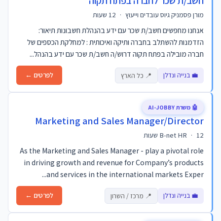
חשב/ת שכר לחברה בפתח תקוה
מורן פסמניק גיוס עובדים וייעוץ
·
12 שעות
אנחנו מחפשים חשב/ת שכר עם ידע בהנהלת חשבונות תיאור:
הזדמנות להשתלב בחברה ותיקה ואיכותית : למחלקת הכספים של
חברה מובילה בפתח תקוה דרוש/ה חשב/ת שכר עם ידע בהנהל...
💼 בנייה ונדלן
לפרטים ←
📍 כל הארץ
🤖 משרת AI-JOBBY
Marketing and Sales Manager/Director
12 שעות
·
B-net HR
As the Marketing and Sales Manager - play a pivotal role
in driving growth and revenue for Company’s products
and services in the international markets Exper...
💼 בנייה ונדלן
לפרטים ←
📍 מרכז / השרון