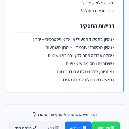
משרה מלאה, א'-ה'
שכר ותנאים מעולים!
דרישות התפקיד
• ניסיון בתפקיד תפעולי או אדמיניסטרטיבי – יתרון
• ניסיון ממשרדי עורכי דין – יתרון משמעותי
• יכולת עבודה תחת לחץ ובריבוי משימות
• שירותיות ויחסי אנוש מצוינים
• אחריות, סדר ויכולת עבודה בצוות
• ראש גדול ויכולת למידה מהירה
מכיר מישהו שמתאים? שתף את המשרה 👇
💬 וואטסאפ
📘 פייסבוק
✉️ מייל
🔗 העתק לינק