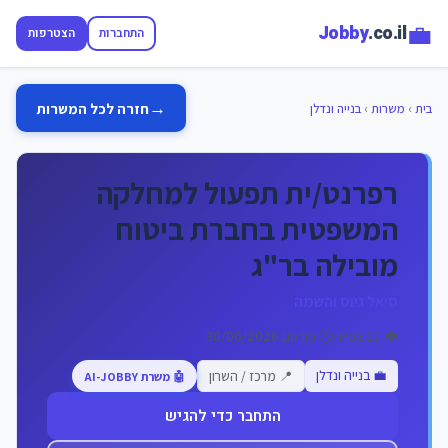
💼
Jobby
.co.il
התחברות
הצטרפות
→
חזרה לכל המשרות
בית
›
משרות
›
בנייה ונדלן
רפרנט/ית תפעול למחלקה
המשפטית בחברת ביטוח
מובילה בר"ג
סיאל גיוס והשמה
👁️ 21 צפיות
🕐 פורסם 30/06/2026
💼 בנייה ונדלן
📍 מרכז / השרון
🤖 משרת AI-JOBBY
התחבר כדי להגיש