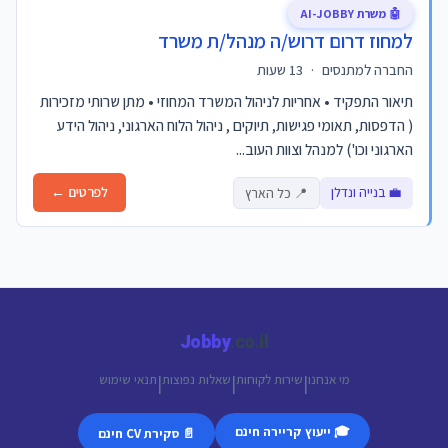
🤖 משרת AI-JOBBY
למחוז דרום דרוש/ה מנהל/ת משרד
החברה למתנסים
·
13 שעות
תיאור התפקיד • אחריות לניהול המשרד המחוזי • מתן שרותי מזכירות
( הדפסות, תאומי פגישות, תיוקים , ניהול הלוח הארגוני, ניהול הידע
הארגוני וכו') למנהל וצוות העוב...
💼 בנייה ונדלן
לפרטים ←
📍 כל הארץ
Jobby
.co.il
מי אנחנו
שירות לקוחות
שאלות נפוצות
תנאי שימוש
|
|
|
🎓 ייעוץ קריירה חינם
📄 סקירת CV חינם