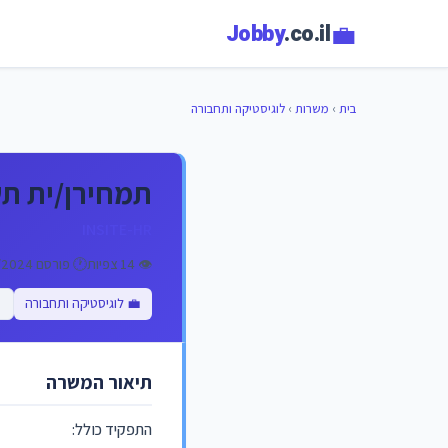
💼
Jobby
.co.il
בית
›
משרות
›
לוגיסטיקה ותחבורה
תמחירן/ית תש
INSITE-HR
👁️ 14 צפיות
🕐 פורסם 21/11/2024
💼 לוגיסטיקה ותחבורה
תיאור המשרה
התפקיד כולל: