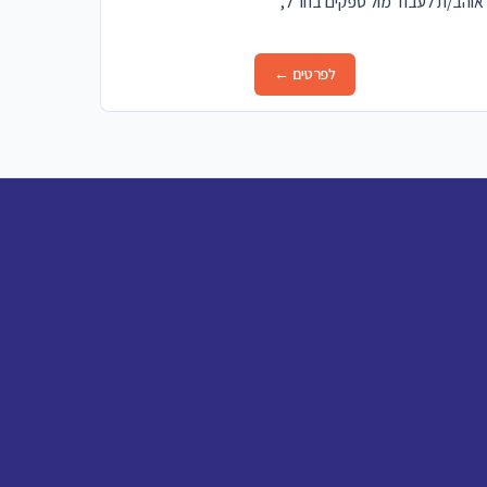
ה בחולון. אם עולם היבוא מוכר לך, את/ה אוהב/ת לעבוד מול ספקים בחו"ל,
לפרטים ←