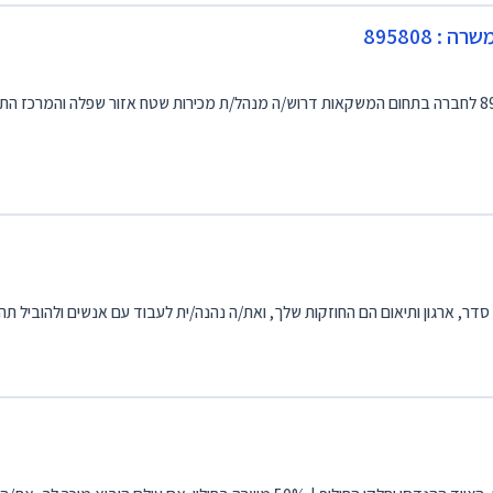
 895808
מנהל/ת מכירות שטח אזור שפלה-מרכז מספר משרה : 895808 לחברה בתחום המשקאות דרוש/ה מנהל/ת מכירות שטח אזור ש
, ארגון ותיאום הם החוזקות שלך, ואת/ה נהנה/ית לעבוד עם אנשים ולהוביל תהל