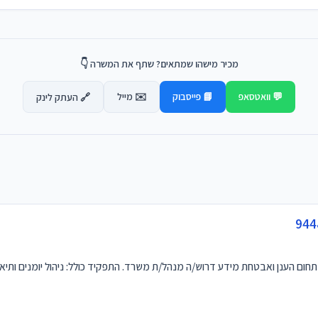
מכיר מישהו שמתאים? שתף את המשרה 👇
💬 וואטסאפ
📘 פייסבוק
✉️ מייל
🔗 העתק לינק