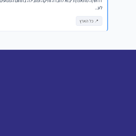
לע...
📍 כל הארץ