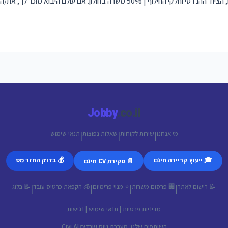
דרוש/ה מתאמ/ת יבוא לחברה ותיקה ומובילה בתחום המנועים, הציוד ההנדסי וחלקי החילוף | 50% משר
Jobby
.co.il
מי אנחנו
שירות לקוחות
שאלות נפוצות
תנאי שימוש
|
|
|
🎓 ייעוץ קריירה חינם
💰 בדוק החזר מס
📄 סקירת CV חינם
📝 רישום לאתר
🏢 פרסום משרות
⭐ מנוי פרימיום
🧊 הקפאת כרטיס עובד
📝 בלוג
|
|
|
|
מדיניות פרטיות
|
תנאי שימוש
|
נגישות
השותפים שלנו:
מערכת גיוס עובדים Civi AI