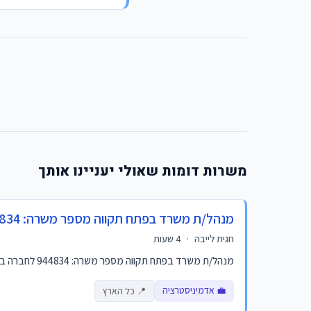
משרות דומות שאולי יעניינו אותך
מנהל/ת משרד בפתח תקווה מספר משרה: 944834
חגית לייבה
·
4 שעות
מנהל/ת משרד בפתח תקווה מספר משרה: 944834 לחברה בתחום הענן ואבטחת מידע דרוש/ה מנהל/ת משרד. התפקיד כולל: ניהול יומנים ותיאום פגישות מורכבות ניהול ותפעול שוט...
💼 אדמיניסטרציה
📍 כל הארץ