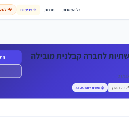
כל המשרות
חברות
⭐ פרימיום
📢 למע
תיות לחברה קבלנית מובילה
התח
ה
 כל הארץ
🤖 משרת AI-JOBBY