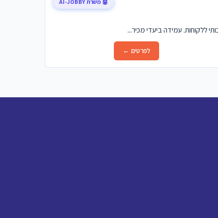
🤖 משרת AI-JOBBY
י ללקוחות. עמידה ביעדי מכיר...
לפרטים ←