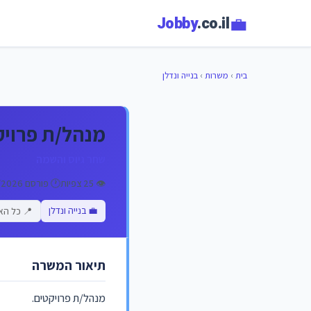
💼
Jobby
.co.il
בית
›
משרות
›
בנייה ונדלן
מנהל/ת פרויק
שחר גיוס והשמה
👁️ 25 צפיות
🕐 פורסם 09/07/2026
💼 בנייה ונדלן
📍 כל הא
תיאור המשרה
מנהל/ת פרויקטים.