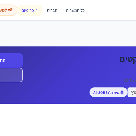
כל המשרות
חברות
⭐ פרימיום
📢 למע
טים
התח
ה
רץ
🤖 משרת AI-JOBBY