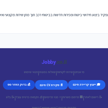
יד ביצוע חידושי ביטוח ומכירות חדשות בביטוחי רכב תוך מתן שירות מקצועי ואיכות
Jobby
.co.il
מי אנחנו
שירות לקוחות
שאלות נפוצות
תנאי שימוש
|
|
|
🎓 ייעוץ קריירה חינם
💰 בדוק החזר מס
📄 סקירת CV חינם
📝 רישום לאתר
🏢 פרסום משרות
⭐ מנוי פרימיום
🧊 הקפאת כרטיס עובד
📝 בלוג
|
|
|
|
מדיניות פרטיות
|
תנאי שימוש
|
נגישות