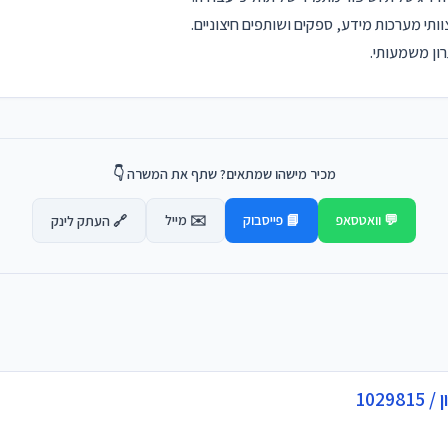
צוותי מערכות מידע, ספקים ושותפים חיצוניים.
מכיר מישהו שמתאים? שתף את המשרה 👇
💬 וואטסאפ
📘 פייסבוק
✉️ מייל
🔗 העתק לינק
102