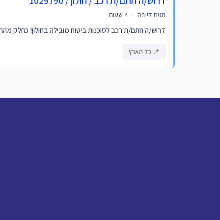
דרוש/ה חתם/ת רכב / חולון / 1029790
חגית לייבה
·
4 שעות
דרוש/ה חתם/ת רכב לסוכנות ביטוח מובילה בחולון! כחלק מהתפק
📍 כל הארץ