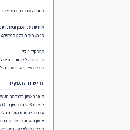
לחברה פיננסית בתל אביב 
אחריות על תכנון וניהול תו
פנים, תוך הובלת הפרויקט 
התפקיד כולל:
תכנון וניהול לוחות זמנים ל
הובלת שלבי הביצוע וניהול
דרישות התפקיד
תואר ראשון בהנדסת תעשייה 
לפחות 3 שנות ניסיון כ- PMO בניהול פרויקטים בתחומים שונים (דיגיטל,CRM, ERP).
עבודה שוטפת מול מנהלים 
אפיון והטמעת פתרונות התו
הובלת תהליכי טרנספורמציה