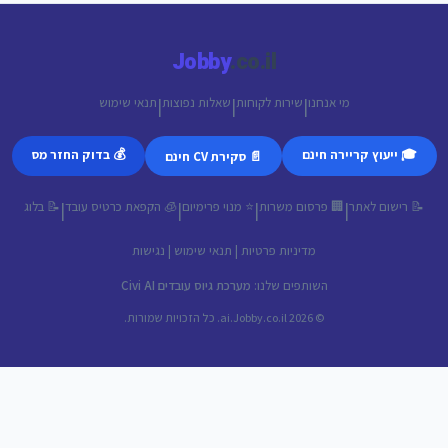
Jobby
.co.il
מי אנחנו
שירות לקוחות
שאלות נפוצות
תנאי שימוש
|
|
|
🎓 ייעוץ קריירה חינם
💰 בדוק החזר מס
📄 סקירת CV חינם
📝 רישום לאתר
🏢 פרסום משרות
⭐ מנוי פרימיום
🧊 הקפאת כרטיס עובד
📝 בלוג
|
|
|
|
מדיניות פרטיות
|
תנאי שימוש
|
נגישות
השותפים שלנו:
מערכת גיוס עובדים Civi AI
© 2026 ai.Jobby.co.il. כל הזכויות שמורות.