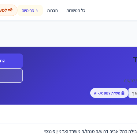
כל המשרות
חברות
⭐ פרימיום
📢 למע
התח
ה
רץ
🤖 משרת AI-JOBBY
ילה בתל אביב דרוש.ה מנהל.ת משרד ואדמין פיננסי