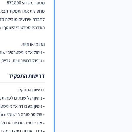
מספר משרה: 871890
מחפש.ת את התפקיד הבא של
לחברת אירועים מובילה בד
האדמיניסטרטיבי השוטף וא
תחומי אחריות:
• ניהול אדמיניסטרטיבי ש
• טיפול בחשבוניות, גבייה
דרישות התפקיד
דרישות התפקיד:
• ניסיון של שנתיים לפחות 
• ניסיון בעבודה אדמיניסט
• שליטה טובה ביישומי Office ובעיקר ב – Excel
• אוריינטציה טכנית וטכנולוג
• סדר, ארגון ודיוק ברמה 