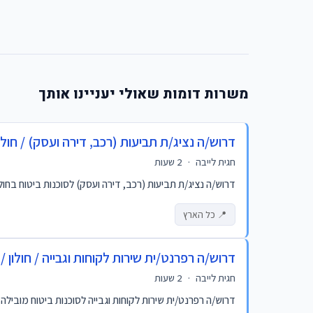
משרות דומות שאולי יעניינו אותך
דרוש/ה נציג/ת תביעות (רכב, דירה ועסק) / חולון / 9815
חגית לייבה
·
2 שעות
דרוש/ה נציג/ת תביעות (רכב, דירה ועסק) לסוכנות ביטוח בחולון! היקף משרה: משרה מלאה ימים א'-ה' 7:00
📍 כל הארץ
דרוש/ה רפרנט/ית שירות לקוחות וגבייה / חולון / 1029812
חגית לייבה
·
2 שעות
דרוש/ה רפרנט/ית שירות לקוחות וגבייה לסוכנות ביטוח מובילה בחולון! משרה מלאה א-ה 08:30-17:00 + פעמים בחודש עובדים 