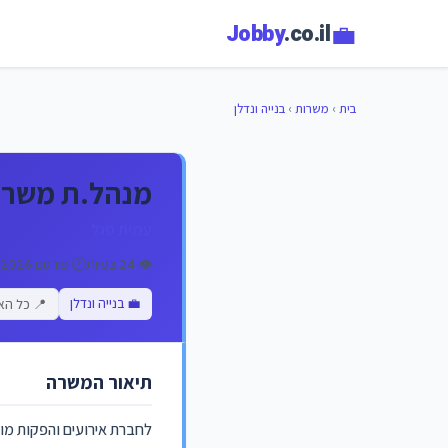
💼
Jobby
.co.il
בית
›
משרות
›
בנייה ונדלן
מנהל.ת משרד
עמית סגל
👁️ 24 צפיות
🕐 פורסם 06/07/2026
💼 בנייה ונדלן
📍 כל הא
תיאור המשרה
לחברת אירועים והפקות מוב