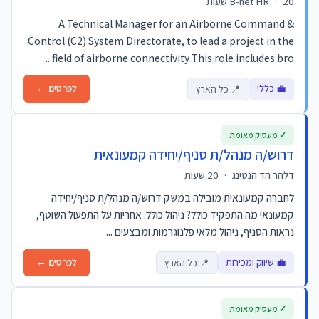
20 שעות
·
B-net HR
A Technical Manager for an Airborne Command &
Control (C2) System Directorate, to lead a project in the
field of airborne connectivity This role includes bro...
💼 כללי
לפרטים ←
📍 כל הארץ
✓ מעסיק מאומת
דרוש/ה מנהל/ת סניף/יחידה קמעונאית
דלהר הד הנטינג
·
20 שעות
לחברה קמעונאית מובילה במשק דרוש/ה מנהל/ת סניף/יחידה
קמעונאי מה התפקיד כולל? ניהול כולל: אחריות על התפעול השוטף,
נראות הסניף, ניהול מלאי פלנוגרמות ומבצעים ...
💼 שיווק ומכירות
לפרטים ←
📍 כל הארץ
✓ מעסיק מאומת