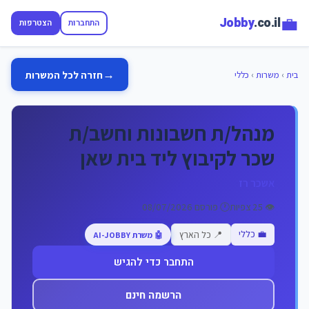
💼
Jobby
.co.il
התחברות
הצטרפות
→
חזרה לכל המשרות
בית
›
משרות
›
כללי
מנהל/ת חשבונות וחשב/ת
שכר לקיבוץ ליד בית שאן
אשכר רז
👁️ 25 צפיות
🕐 פורסם 08/07/2026
💼 כללי
📍 כל הארץ
🤖 משרת AI-JOBBY
התחבר כדי להגיש
הרשמה חינם