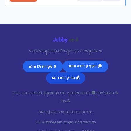
Jobby
.co.il
מי אנחנו
שירות לקוחות
שאלות נפוצות
תנאי שימוש
|
|
|
🎓 ייעוץ קריירה חינם
📄 סקירת CV חינם
💰 בדוק החזר מס
📝 רישום לאתר
🏢 פרסום משרות
⭐ מנוי פרימיום
🧊 הקפאת כרטיס עובד
|
|
|
|
📝 בלוג
מדיניות פרטיות
|
תנאי שימוש
|
נגישות
השותפים שלנו:
מערכת גיוס עובדים Civi AI