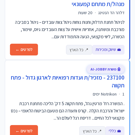
מנהל/ת מתחם קמעונאי
דלהר הד הנטינג
·
20 שעות
לניהול תחנת תדלוק וחנות נוחות ניהול צוות עובדים – ניהול בסביבה
מורכבת ומשתנה, אחריות אישית על צוות העובדים: גיוס, שימור,
הכשרה, ליווי מקצועי, הנעה והתמודדות עם...
💼 שיווק ומכירות
לפרטים ←
📍 כל הארץ
🤖 משרת AI-JOBBY
237100 - מזכיר/ת ועדות רפואיות לארגון גדול - פתח
תקווה
1 ימים
·
Notrikon
. המשרה רח' מרטין גהל, פתח תקווה 5 דק' הליכה מתחנת רכבת
ישראל והרכבת הקלה . קורס ותעודה הם מטעם הביטוח הלאומי – נכס
מקצועי לכל החיים... דריסת רגל לעולם הר...
💼 כללי
לפרטים ←
📍 כל הארץ