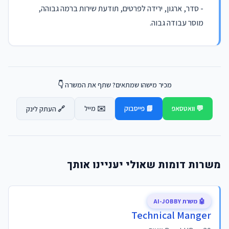
​- סדר, ארגון, ירידה לפרטים, תודעת שירות ברמה גבוהה,
מוסר עבודה גבוה.
מכיר מישהו שמתאים? שתף את המשרה 👇
💬 וואטסאפ
📘 פייסבוק
✉️ מייל
🔗 העתק לינק
משרות דומות שאולי יעניינו אותך
🤖 משרת AI-JOBBY
Technical Manger