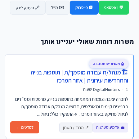
💬 וואטסאפ
📘 פייסבוק
✉️ מייל
🔗 העתק לינק
משרות דומות שאולי יעניינו אותך
🤖 משרת AI-JOBBY
🏗️מנהל/ת עבודה מוסמך/ת | תוספות בנייה
והתחדשות עירונית | אזור המרכז
1 שעות
·
DigitalHunters
לחברה יציבה וצומחת המתמחה בתוספות בנייה, מרפסות וממ״דים
בבניינים קיימים ומאוכלסים, דרוש/ה מנהל/ת עבודה מוסמך/ת
לניהול פרויקט באזור המרכז. 🔹התפקיד כולל: ניהול ...
💼 אדמיניסטרציה
לפרטים ←
📍 מרכז / השרון