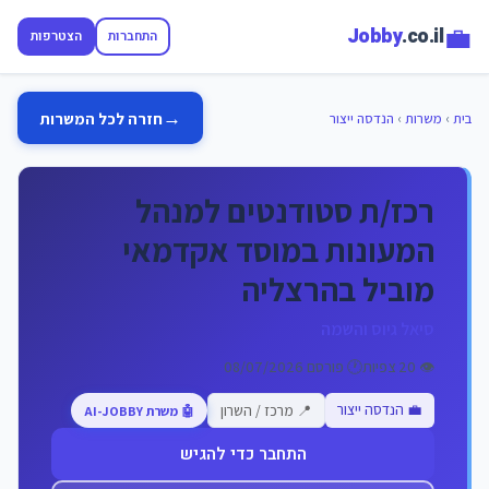
💼
Jobby
.co.il
התחברות
הצטרפות
→
חזרה לכל המשרות
בית
›
משרות
›
הנדסה ייצור
רכז/ת סטודנטים למנהל
המעונות במוסד אקדמאי
מוביל בהרצליה
סיאל גיוס והשמה
👁️ 20 צפיות
🕐 פורסם 08/07/2026
💼 הנדסה ייצור
📍 מרכז / השרון
🤖 משרת AI-JOBBY
התחבר כדי להגיש