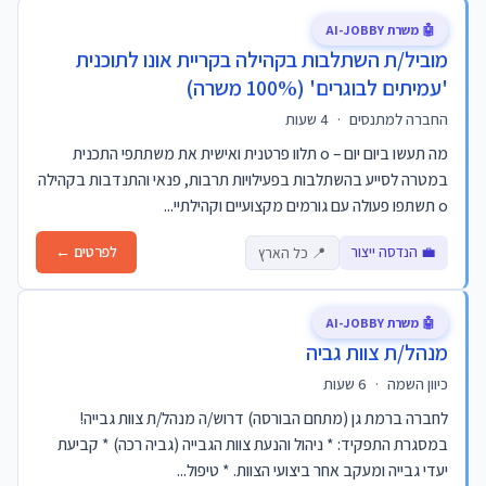
🤖 משרת AI-JOBBY
מוביל/ת השתלבות בקהילה בקריית אונו לתוכנית
'עמיתים לבוגרים' (100% משרה)
החברה למתנסים
·
4 שעות
מה תעשו ביום יום – o תלוו פרטנית ואישית את משתתפי התכנית
במטרה לסייע בהשתלבות בפעילויות תרבות, פנאי והתנדבות בקהילה
o תשתפו פעולה עם גורמים מקצועיים וקהילתיי...
💼 הנדסה ייצור
לפרטים ←
📍 כל הארץ
🤖 משרת AI-JOBBY
מנהל/ת צוות גביה
כיוון השמה
·
6 שעות
לחברה ברמת גן (מתחם הבורסה) דרוש/ה מנהל/ת צוות גבייה!
במסגרת התפקיד: * ניהול והנעת צוות הגבייה (גביה רכה) * קביעת
יעדי גבייה ומעקב אחר ביצועי הצוות. * טיפול...