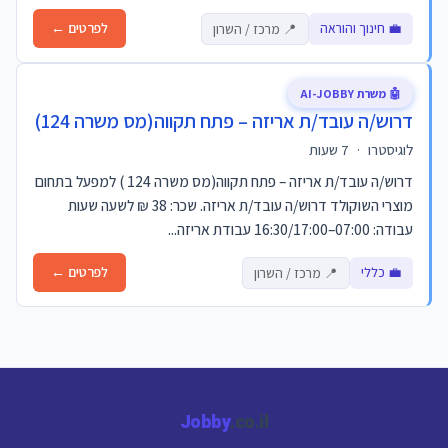
💼 חינוך והוראה
לפרטים ←
📍 מרכז / השרון
🤖 משרת AI-JOBBY
דרוש/ה עובד/ת אריזה – פתח תקווה(מס משרה 124)
לוגיסטרו
·
7 שעות
דרוש/ה עובד/ת אריזה – פתח תקווה(מס משרה 124 ) למפעל בתחום
מוצרי השוקולד דרוש/ה עובד/ת אריזה. שכר: 38 ₪ לשעה שעות
עבודה: 07:00–16:30/17:00 עבודת אריזה...
💼 כללי
לפרטים ←
📍 מרכז / השרון
Jobby
.co.il