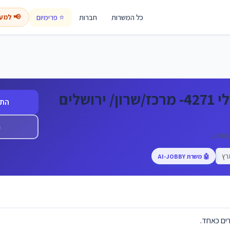
כל המשרות
חברות
⭐ פרימיום
📢 למע
רושלים
התח
ה
רץ
🤖 משרת AI-JOBBY
רים כאחד.