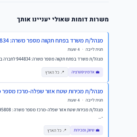
משרות דומות שאולי יעניינו אותך
מנהל/ת משרד בפתח תקווה מספר משרה: 944834
חגית לייבה
·
4 שעות
מנהל/ת משרד בפתח תקווה מספר משרה: 944834 לחברה בתחום הענן ואבטחת מידע דרוש/ה מנהל/ת משרד. התפקיד כולל: ניהול יומנים ותיאום פגישות מורכבות ניהול ותפעול שוט...
💼 אדמיניסטרציה
📍 כל הארץ
מנהל/ת מכירות שטח אזור שפלה-מרכז מספר משרה :
חגית לייבה
·
4 שעות
-...
💼 שיווק ומכירות
📍 כל הארץ