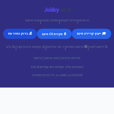
Jobby
.co.il
מי אנחנו
שירות לקוחות
שאלות נפוצות
תנאי שימוש
|
|
|
🎓 ייעוץ קריירה חינם
💰 בדוק החזר מס
📄 סקירת CV חינם
📝 רישום לאתר
🏢 פרסום משרות
⭐ מנוי פרימיום
🧊 הקפאת כרטיס עובד
📝 בלוג
|
|
|
|
מדיניות פרטיות
|
תנאי שימוש
|
נגישות
השותפים שלנו:
מערכת גיוס עובדים Civi AI
© 2026 ai.Jobby.co.il. כל הזכויות שמורות.