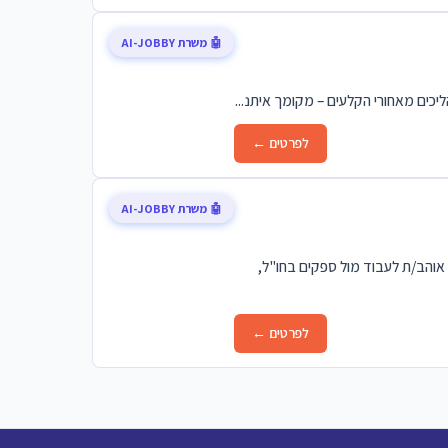
🤖 משרת AI-JOBBY
יכים מאחורי הקלעים – מקומך איתנ...
לפרטים ←
🤖 משרת AI-JOBBY
ה בחולון. אם עולם היבוא מוכר לך, את/ה אוהב/ת לעבוד מול ספקים בחו"ל,
לפרטים ←