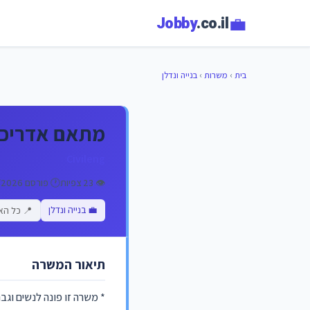
💼
Jobby
.co.il
בית
›
משרות
›
בנייה ונדלן
מתאם אדריכלי 4271- מרכז/שרון/ י
Civileng
👁️ 23 צפיות
🕐 פורסם 11/06/2026
💼 בנייה ונדלן
📍 כל הא
תיאור המשרה
* משרה זו פונה לנשים וגב