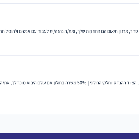
, ארגון ותיאום הם החוזקות שלך, ואת/ה נהנה/ית לעבוד עם אנשים ולהוביל תהל
דרוש/ה מתאמ/ת יבוא לחברה ותיקה ומובילה בתחום המנועים, הציוד ההנדסי וחלקי החילוף | 50% משר