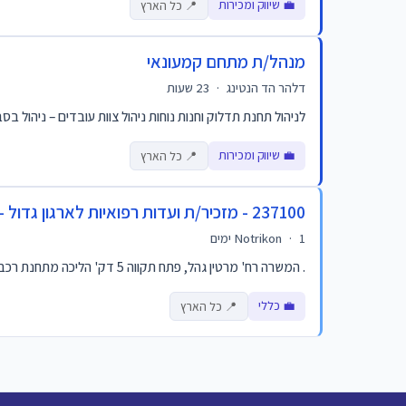
💼 שיווק ומכירות
📍 כל הארץ
מנהל/ת מתחם קמעונאי
דלהר הד הנטינג
·
23 שעות
לניהול תחנת תדלוק וחנות נוחות ניהול צוות עובדים – ניהול בס
💼 שיווק ומכירות
📍 כל הארץ
237100 - מזכיר/ת ועדות רפואיות לארגון גדול - פתח תקווה
1 ימים
·
Notrikon
. המשרה רח' מרטין גהל, פתח תקווה 5 דק' הליכה מתחנת רכבת ישראל והרכבת הקלה . קורס ותעודה הם מטעם הביטוח הלאומי – נכס מקצועי לכל החיים... דריסת רגל לעולם הר...
💼 כללי
📍 כל הארץ