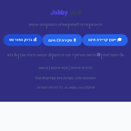
Jobby
.co.il
מי אנחנו
שירות לקוחות
שאלות נפוצות
תנאי שימוש
|
|
|
🎓 ייעוץ קריירה חינם
💰 בדוק החזר מס
📄 סקירת CV חינם
📝 רישום לאתר
🏢 פרסום משרות
⭐ מנוי פרימיום
🧊 הקפאת כרטיס עובד
📝 בלוג
|
|
|
|
מדיניות פרטיות
|
תנאי שימוש
|
נגישות
השותפים שלנו:
מערכת גיוס עובדים Civi AI
© 2026 ai.Jobby.co.il. כל הזכויות שמורות.