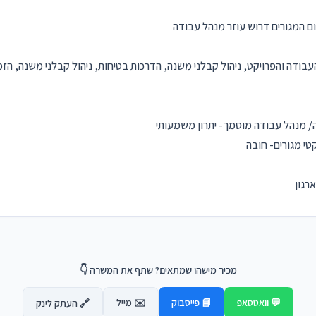
ם המגורים דרוש עוזר מנהל עבודה
ודה והפרויקט, ניהול קבלני משנה, הדרכות בטיחות, ניהול קבלני משנה, הזמנ
/ מנהל עבודה מוסמך- יתרון משמעותי
טי מגורים- חובה
רגון
מכיר מישהו שמתאים? שתף את המשרה 👇
💬 וואטסאפ
📘 פייסבוק
✉️ מייל
🔗 העתק לינק