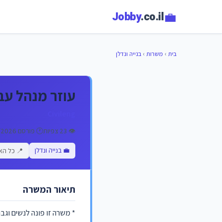
💼
Jobby
.co.il
בית
›
משרות
›
בנייה ונדלן
עוזר מנהל עבו
Civileng
👁️ 23 צפיות
🕐 פורסם 02/06/2026
💼 בנייה ונדלן
📍 כל הא
תיאור המשרה
* משרה זו פונה לנשים וגב