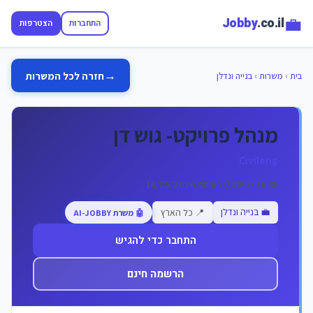
💼
Jobby
.co.il
התחברות
הצטרפות
→
חזרה לכל המשרות
בית
›
משרות
›
בנייה ונדלן
מנהל פרויקט- גוש דן
Civileng
👁️ 18 צפיות
🕐 פורסם 18/05/2026
💼 בנייה ונדלן
📍 כל הארץ
🤖 משרת AI-JOBBY
התחבר כדי להגיש
הרשמה חינם