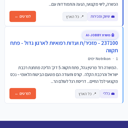
הכשרה, ליווי מקצועי, הנעה והתמודדות עם...
💼 שיווק ומכירות
לפרטים ←
📍 כל הארץ
🤖 משרת AI-JOBBY
237100 - מזכיר/ת ועדות רפואיות לארגון גדול - פתח
תקווה
1 ימים
·
Notrikon
. המשרה רח' מרטין גהל, פתח תקווה 5 דק' הליכה מתחנת רכבת
ישראל והרכבת הקלה . קורס ותעודה הם מטעם הביטוח הלאומי – נכס
מקצועי לכל החיים... דריסת רגל לעולם הר...
💼 כללי
לפרטים ←
📍 כל הארץ