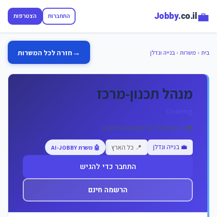
💼
Jobby
.co.il
התחברות
הצטרפות
→
חזרה לכל המשרות
בית
›
משרות
›
בנייה ונדלן
מנהל תכנון-מרכז
Civileng
👁️ 21 צפיות
🕐 פורסם 11/05/2026
💼 בנייה ונדלן
📍 כל הארץ
🤖 משרת AI-JOBBY
התחבר כדי להגיש
הרשמה חינם