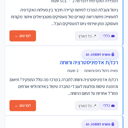
המכללה האקדמית להנדסה SCE
2 שעות
·
ניהול והובלת המרכז לפיתוח קריירה חיבור בין פעילות האקדמיה
לתעשייה פיתוח רשת קשרים מול מעסיקים פוטנציאלים איתור מקורות
תעסוקה מתן שירותי גיוס למעסיקים הובל...
💼 כללי
לפרטים ←
📍 כל הארץ
🤖 משרת AI-JOBBY
רכז/ת אדמיניסטרציה ורווחה
מאיה ניהול גיוס והשמה
·
2 שעות
רכז/ת אדמיניסטרציה ורווחה לחברה במרכז מה כולל התפקיד? תיאום
והזמנת טיסות ומלונות לעובדי החברה טיפול באירוח וליווי אורחים
מחו"ל אחריות על תחום הרווחה...
💼 כללי
לפרטים ←
📍 כל הארץ
🤖 משרת AI-JOBBY