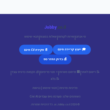
Jobby
.co.il
מי אנחנו
שירות לקוחות
שאלות נפוצות
תנאי שימוש
|
|
|
🎓 ייעוץ קריירה חינם
📄 סקירת CV חינם
💰 בדוק החזר מס
📝 רישום לאתר
🏢 פרסום משרות
⭐ מנוי פרימיום
🧊 הקפאת כרטיס עובד
|
|
|
|
📝 בלוג
מדיניות פרטיות
|
תנאי שימוש
|
נגישות
השותפים שלנו:
מערכת גיוס עובדים Civi AI
© 2026 ai.Jobby.co.il. כל הזכויות שמורות.