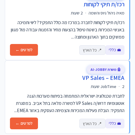
רכז/ת תיקי לקוחות
מאיה ניהול גיוס והשמה
·
2 שעות
רכז/ת תיקי לקוחות לחברה במרכז מה כולל התפקיד? ליווי ותמיכה
באנשי המכירות בשטח טיפול בהצעות מחיר והזמנות עבודה מול מגוון
ממשקים בתוך הארגון ומחוצה ...
💼 כללי
לפרטים ←
📍 כל הארץ
🤖 משרת AI-JOBBY
VP Sales – EMEA
2 שעות
·
JobTime
לחברת טכנולוגיה ישראלית המתמחה בפיתוח מערכות הגנה
אוטונומיות דרוש/ה VP Sales למשרה מלאה בתל אביב. במסגרת
התפקיד: הובלת פעילות המכירות והצמיחה העסקית באזור EMEA...
💼 כללי
לפרטים ←
📍 כל הארץ