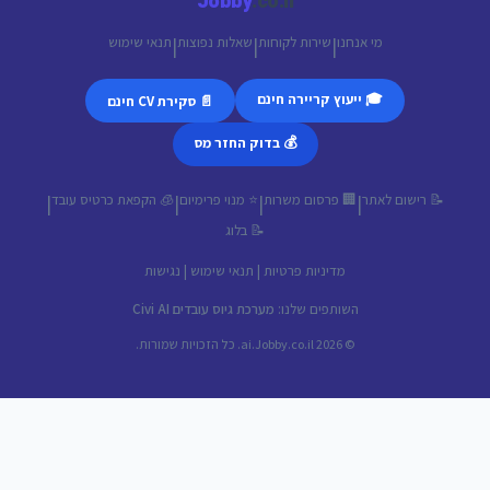
Jobby
.co.il
מי אנחנו
שירות לקוחות
שאלות נפוצות
תנאי שימוש
|
|
|
🎓 ייעוץ קריירה חינם
📄 סקירת CV חינם
💰 בדוק החזר מס
📝 רישום לאתר
🏢 פרסום משרות
⭐ מנוי פרימיום
🧊 הקפאת כרטיס עובד
|
|
|
|
📝 בלוג
מדיניות פרטיות
|
תנאי שימוש
|
נגישות
השותפים שלנו:
מערכת גיוס עובדים Civi AI
© 2026 ai.Jobby.co.il. כל הזכויות שמורות.