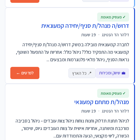
✓ מעסיק מאומת
דרוש/ה מנהל/ת סניף/יחידה קמעונאית
דלהר הד הנטינג
·
19 שעות
לחברה קמעונאית מובילה במשק דרוש/ה מנהל/ת סניף/יחידה
קמעונאי מה התפקיד כולל? ניהול כולל: אחריות על התפעול השוטף,
נראות הסניף, ניהול מלאי פלנוגרמות ומבצעים ...
💼 שיווק ומכירות
לפרטים ←
📍 כל הארץ
✓ מעסיק מאומת
מנהל/ת מתחם קמעונאי
דלהר הד הנטינג
·
19 שעות
לניהול תחנת תדלוק וחנות נוחות ניהול צוות עובדים – ניהול בסביבה
מורכבת ומשתנה, אחריות אישית על צוות העובדים: גיוס, שימור,
הכשרה, ליווי מקצועי, הנעה והתמודדות עם...