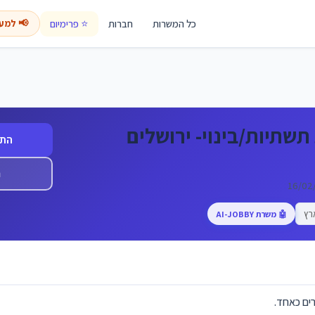
כל המשרות
חברות
⭐ פרימיום
📢 למע
תשתיות/בינוי- ירושלים
התח
ה
רץ
🤖 משרת AI-JOBBY
רים כאחד.