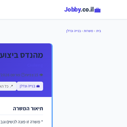
💼
Jobby
.co.il
בית
›
משרות
›
בנייה ונדלן
מהנדס ביצוע 
Civileng
👁️ 15 צפיות
🕐 פורסם 16/02/2026
💼 בנייה ונדלן
📍 כל הא
תיאור המשרה
* משרה זו פונה לנשים וגב