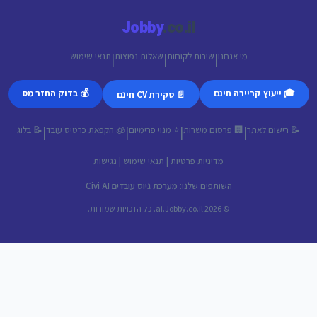
Jobby
.co.il
מי אנחנו
שירות לקוחות
שאלות נפוצות
תנאי שימוש
|
|
|
🎓 ייעוץ קריירה חינם
💰 בדוק החזר מס
📄 סקירת CV חינם
📝 רישום לאתר
🏢 פרסום משרות
⭐ מנוי פרימיום
🧊 הקפאת כרטיס עובד
📝 בלוג
|
|
|
|
מדיניות פרטיות
|
תנאי שימוש
|
נגישות
השותפים שלנו:
מערכת גיוס עובדים Civi AI
© 2026 ai.Jobby.co.il. כל הזכויות שמורות.