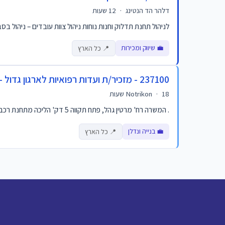
דלהר הד הנטינג
·
12 שעות
לניהול תחנת תדלוק וחנות נוחות ניהול צוות עובדים – ניהול בס
💼 שיווק ומכירות
📍 כל הארץ
237100 - מזכיר/ת ועדות רפואיות לארגון גדול - פתח תקווה
18 שעות
·
Notrikon
. המשרה רח' מרטין גהל, פתח תקווה 5 דק' הליכה מתחנת רכבת ישראל והרכבת הקלה . קורס ותעודה הם מטעם הביטוח הלאומי – נכס מקצועי לכל החיים... דריסת רגל לעולם הר...
💼 בנייה ונדלן
📍 כל הארץ