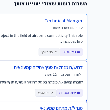
משרות דומות שאולי יעניינו אותך
Technical Manger
12 שעות
·
B-net HR
ect in the field of airborne connectivity This role
includes bro...
💼 בנייה ונדלן
📍 כל הארץ
דרוש/ה מנהל/ת סניף/יחידה קמעונאית
דלהר הד הנטינג
·
12 שעות
לחברה קמעונאית מובילה במשק דרוש/ה מנהל/ת סניף/יחידה קמע
💼 שיווק ומכירות
📍 כל הארץ
מנהל/ת מתחם קמעונאי