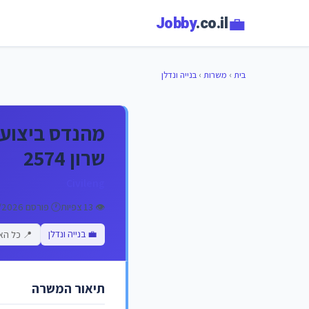
💼
Jobby
.co.il
בית
›
משרות
›
בנייה ונדלן
מהנדס ביצוע 
שרון 2574
Civileng
👁️ 13 צפיות
🕐 פורסם 11/01/2026
💼 בנייה ונדלן
📍 כל הא
תיאור המשרה