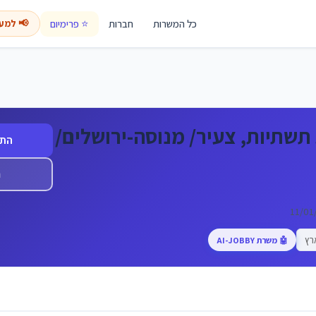
כל המשרות
חברות
⭐ פרימיום
📢 למע
תשתיות, צעיר/ מנוסה-ירושלים/
התח
ה
רץ
🤖 משרת AI-JOBBY