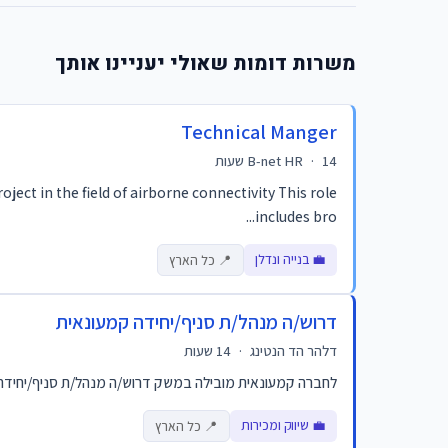
משרות דומות שאולי יעניינו אותך
Technical Manger
14 שעות
·
B-net HR
ect in the field of airborne connectivity This role
includes bro...
💼 בנייה ונדלן
📍 כל הארץ
דרוש/ה מנהל/ת סניף/יחידה קמעונאית
דלהר הד הנטינג
·
14 שעות
לחברה קמעונאית מובילה במשק דרוש/ה מנהל/ת סניף/יחידה קמע
💼 שיווק ומכירות
📍 כל הארץ