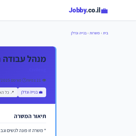
💼
Jobby
.co.il
בית
›
משרות
›
בנייה ונדלן
מנהל עבודה ת
Civileng
👁️ 21 צפיות
🕐 פורסם 04/05/2025
💼 בנייה ונדלן
📍 כל הא
תיאור המשרה
* משרה זו פונה לנשים וגב