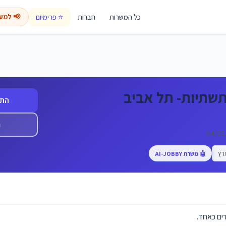
כל המשרות
חברות
⭐ פרימיום
📢 למע
שתיות- תל אביב
התח
ה
רץ
🤖 משרת AI-JOBBY
רים כאחד.