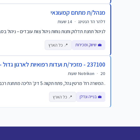
מנהל/ת מתחם קמעונאי
דלהר הד הנטינג
·
14 שעות
לניהול תחנת תדלוק וחנות נוחות ניהול צוות עובדים – ניהול בס
💼 שיווק ומכירות
📍 כל הארץ
237100 - מזכיר/ת ועדות רפואיות לארגון גדול - פתח תקווה
20 שעות
·
Notrikon
. המשרה רח' מרטין גהל, פתח תקווה 5 דק' הליכה מתחנת רכבת ישראל והרכבת הקלה . קורס ותעודה הם מטעם הביטוח הלאומי – נכס מקצועי לכל החיים... דריסת רגל לעולם הר...
💼 בנייה ונדלן
📍 כל הארץ