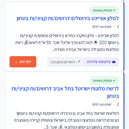
✓ מעסיק מאומת
למלון אוריינט בירושלים דרושים/ות קציני/ות בטחון
2 ימים
·
isrotel
למלון אוריינט – מלון היוקרה החדש בירושלים מחפש/ת קציני/ות
ביטחון! 👮‍♂️✨ 🌟 למה להצטרף אלינו? שכר: 55 ש"ח לשעה💰 רשת
המלונות המובילה בישראל עבודה מוכרת...
💼 מלונאות ותיירות
לפרטים ←
📍 ירושלים והסביבה
✓ מעסיק מאומת
לרשת מלונות ישרוטל בתל אביב דרושים/ות קציני/ות
בטחון
2 ימים
·
isrotel
למלונות ישרוטל בתל אביב ובהרצליה דרושים/ות קציני/ות ביטחון!
הצטרפו לרשת המלונות המובילה בישראל והתחילו קריירה מאתגרת
ומתגמלת בתחום הביטחון המלונאי. 💰 שכר: 5...