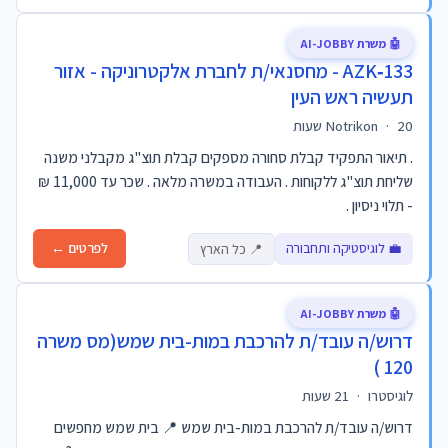
🤖 משרת AI-JOBBY
AZK‑133 - מחסנאי/ת לחברת אלקטרוניקה - אזור
תעשיה ראש העין
20 שעות
·
Notrikon
. תיאור התפקיד קבלת סחורה מספקים קבלת תוצ"ג מקבלני משנה
שליחת תוצ"ג ללקוחות . העבודה במשרה מלאה . שכר עד 11,000 ₪
- תלוי ניסיון .
💼 לוגיסטיקה ותחבורה
לפרטים ←
📍 כל הארץ
🤖 משרת AI-JOBBY
דרוש/ה עובד/ת להרכבת במות-בית שמש(מס משרה
120 )
לוגיסטרו
·
21 שעות
דרוש/ה עובד/ת להרכבת במות-בית שמש 📍 בית שמש מחפשים