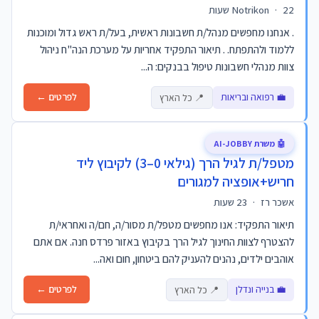
22 שעות
·
Notrikon
. אנחנו מחפשים מנהל/ת חשבונות ראשית, בעל/ת ראש גדול ומוכנות
ללמוד ולהתפתח. . תיאור התפקיד אחריות על מערכת הנה"ח ניהול
צוות מנהלי חשבונות טיפול בבנקים: ה...
💼 רפואה ובריאות
לפרטים ←
📍 כל הארץ
🤖 משרת AI-JOBBY
מטפל/ת לגיל הרך (גילאי 0–3) לקיבוץ ליד
חריש+אופציה למגורים
אשכר רז
·
23 שעות
תיאור התפקיד: אנו מחפשים מטפל/ת מסור/ה, חם/ה ואחראי/ת
להצטרף לצוות החינוך לגיל הרך בקיבוץ באזור פרדס חנה. אם אתם
אוהבים ילדים, נהנים להעניק להם ביטחון, חום ואה...
💼 בנייה ונדלן
לפרטים ←
📍 כל הארץ