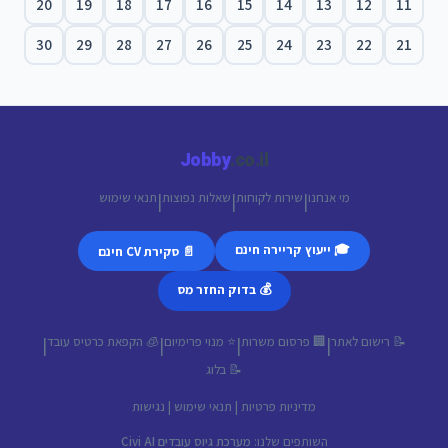
20
19
18
17
16
15
14
13
12
11
30
29
28
27
26
25
24
23
22
21
Jobby
.co.il
מי אנחנו
שירות לקוחות
שאלות נפוצות
תנאי שימוש
|
|
|
🎓 ייעוץ קריירה חינם
📄 סקירת CV חינם
💰 בדוק החזר מס
📝 רישום לאתר
🏢 פרסום משרות
⭐ מנוי פרימיום
🧊 הקפאת כרטיס עובד
|
|
|
|
📝 בלוג
מדיניות פרטיות
|
תנאי שימוש
|
נגישות
השותפים שלנו:
מערכת גיוס עובדים Civi AI