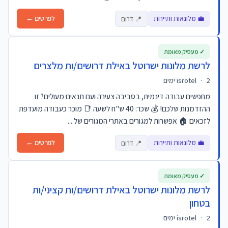
💼 מלונאות ותיירות
לפרטים ←
📍 דרום
✓ מעסיק מאומת
לרשת מלונות ישרוטל באילת דרושים/ות מלצרים
2 ימים
·
isrotel
מחפשים עבודה דינמית, בסביבה צעירה ועם תנאים מעולים? זו
ההזדמנות שלכם! 💰 שכר: 40 ש"ח לשעה 📑 מוכר כעבודה מועדפת
לזכאים 🏠 אפשרות למגורים באתרי המגורים של ...
💼 מלונאות ותיירות
לפרטים ←
📍 דרום
✓ מעסיק מאומת
לרשת מלונות ישרוטל באילת דרושים/ות קציני/ות
בטחון
2 ימים
·
isrotel