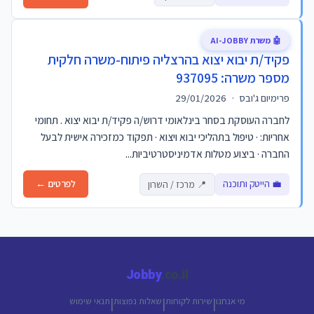
🤖 משרת AI-JOBBY
פקיד/ת יבוא יצוא בהרצליה פיתוח-משרה חלקית
מספר משרה: 937095
פרימיום ג'ובס
·
29/01/2026
לחברה העוסקת בסחר בינלאומי דרוש/ה פקיד/ת יבוא יצוא . תחומי
אחריות: · טיפול בתהליכי יבוא ויצוא · תפקוד כמזכירה אישית לבעל
החברה · ביצוע מטלות אדמיניסטרטיביות...
💼 הייטק ותוכנה
לפרטים ←
📍 מרכז / השרון
Jobby
.co.il
מי אנחנו
שירות לקוחות
שאלות נפוצות
תנאי שימוש
|
|
|