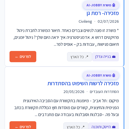
🤖 משרת AI-JOBBY
מזכירה- רמת גן
Civileng
·
02/07/2026
* משרה זו פונה לנשים וגברים כאחד. תיאור המשרה לחברת ניהול
פרויקטים דרוש א. אדמניסטרציה איך יראה היום שלך? ניהול יומנים,
תיאום פגישות , עבודות בק – אופיס לפר...
💼 בנייה ונדלן
לפרטים ←
📍 כל הארץ
🤖 משרת AI-JOBBY
מזכירה לרשות השיפוט בהסתדרות
הסתדרות העובדים
·
20/05/2026
מיקום : תל אביב - מיומנות בתקשורת עם הסביבה האירגונית
הפנימית והחיצונית, קשרים עם מוסדות חוץ הכוללת תקשורת בכתב
ובעל פה. -סבלנות וסובלנות בעבודה עם מתנדבים ...
💼 הייטק ותוכנה
לפרטים ←
📍 כל הארץ