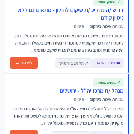
✓ מעסיק מאומת
דרוש /ה מדריכ /ת שיקום לחולון - מתאים גם ללא
ניסיון קודם
עמותת איכות בשיקום
·
5 ימים
עמותת איכות בשיקום מגייסת אנשים מוכשרים בעלי יוזמה ולב רחב
לתפקידי הדרכה שיקומית למתמודדי נפש החיים בקהילה. העבודה
הינה פרטנית ומתבצעת בהתאם לתכנית שיקום מותאמ...
💼 חינוך והוראה
לפרטים ←
📍 תל אביב והמרכז
✓ מעסיק מאומת
מנהל /ת מרכז יה"ל - ירושלים
עמותת איכות בשיקום
·
5 ימים
למרכז יה"ל ירושלים דרוש/ה עו"ס/ איש טיפול לניהול והובלת המרכז.
המרכז פועל כחלק ממערך ארצי של מרכזי תמיכה למשפחות שאחד
מיקיריהן מתמודד עם מחלה נפשית ומופעל על יד...