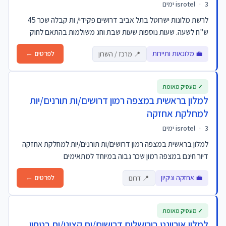
3 ימים
·
isrotel
לרשת מלונות ישרוטל בתל אביב דרושים פקידי/ ות קבלה שכר 45
ש"ח לשעה. שעות נוספות שעות שבת וחג משולמות בהתאם לחוק
💼 מלונאות ותיירות
לפרטים ←
📍 מרכז / השרון
✓ מעסיק מאומת
למלון בראשית במצפה רמון דרושים/ות תורנים/יות
למחלקת אחזקה
3 ימים
·
isrotel
למלון בראשית במצפה רמון דרושים/ות תורנים/יות למחלקת אחזקה
דיור חינם במצפה רמון שכר גבוה במיוחד למתאימים
💼 אחזקה וניקיון
לפרטים ←
📍 דרום
✓ מעסיק מאומת
למלון אוריינט בירושלים דרושים/ות קציני/ות בטחון