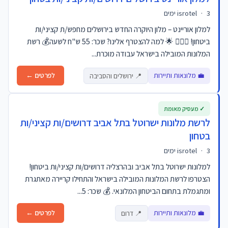
3 ימים
·
isrotel
למלון אוריינט – מלון היוקרה החדש בירושלים מחפש/ת קציני/ות
ביטחון! 👮‍♂️✨ 🌟 למה להצטרף אלינו? שכר: 55 ש"ח לשעה💰 רשת
המלונות המובילה בישראל עבודה מוכרת...
💼 מלונאות ותיירות
לפרטים ←
📍 ירושלים והסביבה
✓ מעסיק מאומת
לרשת מלונות ישרוטל בתל אביב דרושים/ות קציני/ות
בטחון
3 ימים
·
isrotel
למלונות ישרוטל בתל אביב ובהרצליה דרושים/ות קציני/ות ביטחון!
הצטרפו לרשת המלונות המובילה בישראל והתחילו קריירה מאתגרת
ומתגמלת בתחום הביטחון המלונאי. 💰 שכר: 5...
💼 מלונאות ותיירות
לפרטים ←
📍 דרום