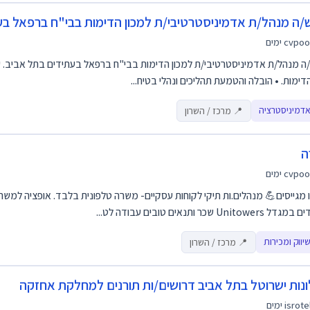
/ה מנהל/ת אדמיניסטרטיבי/ת למכון הדימות בבי"ח ברפאל בע
cvpoo
ה מנהל/ת אדמיניסטרטיבי/ת למכון הדימות בבי"ח ברפאל בעתידים בתל אביב. על
הדימות. • הובלה והטמעת תהליכים ונהלי בטיח...
אדמיניסטרציה
📍 מרכז / השרון
ה
cvpoo
 מגייסים💪 מנהלים.ות תיקי לקוחות עסקיים- משרה טלפונית בלבד. אופציה למשרה
Unitow שכר ותנאים טובים עבודה לט...
יווק ומכירות
📍 מרכז / השרון
נות ישרוטל בתל אביב דרושים/ות תורנים למחלקת אחזקה
isrote