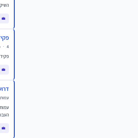
השיקו
💼 ח
פקיד
4 ימים
·
o
פקיד/
💼 ש
דרוש
עמותת
עמותת
העבוד
💼 ח