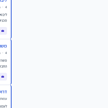
ליבו
4 ימים
·
m
ליבוא
מכניו
💼 ל
משרת
4 ימים
·
m
משרת 
החברה
💼 ל
דרוש
עמותת
לעמות