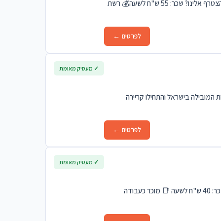
למלון אוריינט – מלון היוקרה החדש בירושלים מחפש/ת קציני/ות ביטחון! 👮‍♂️✨ 🌟 למה להצטרף אלינו? שכר: 55 ש"ח לשעה💰 רשת
לפרטים ←
✓ מעסיק מאומת
ת המובילה בישראל והתחילו קריירה
לפרטים ←
✓ מעסיק מאומת
מחפשים עבודה דינמית, בסביבה צעירה ועם תנאים מעולים? זו ההזדמנות שלכם! 💰 שכר: 40 ש"ח לשעה 📑 מוכר כעבודה