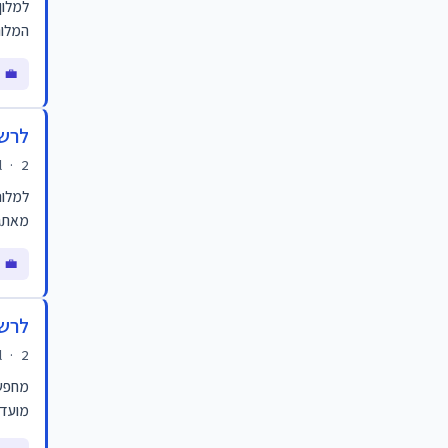
המלונ
💼 מ
לרשת
2 ימים
·
l
למלונ
מאתגר
💼 מ
לרשת
2 ימים
·
l
מועדפ