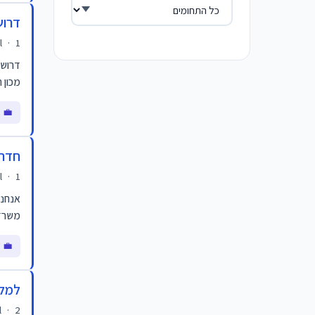
דרוש
1 ימים
·
l
דרוש/
מכון 
💼 
חדר
1 ימים
·
l
אנחנו
משרדים במגדל ers
💼 ש
למלו
2 ימים
·
l