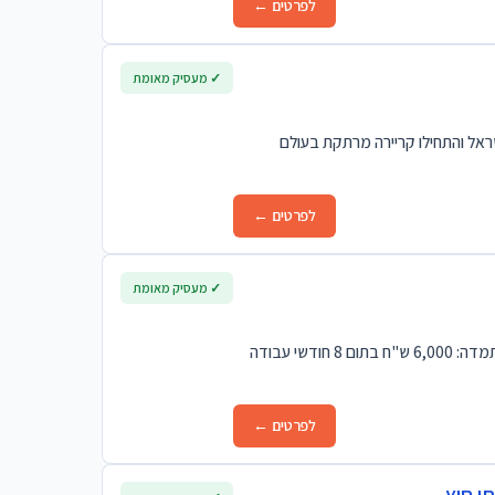
לפרטים ←
✓ מעסיק מאומת
שראל והתחילו קריירה מרתקת בעולם
לפרטים ←
✓ מעסיק מאומת
למלונות ישרוטל באילת דרושים/ות פקידי/ות קבלה 💰 שכר: 40 ש"ח לשעה 🎉 מענק התמדה: 6,000 ש"ח בתום 8 חודשי עבודה
לפרטים ←