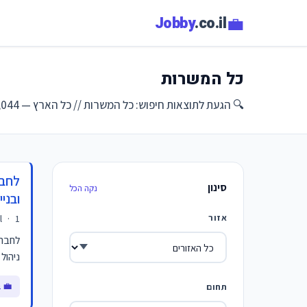
💼
Jobby
.co.il
כל המשרות
🔍 הגעת לתוצאות חיפוש: כל המשרות // כל הארץ — 2,044 משרות נמצאו עבורך
לחבר
סינון
נקה הכל
ובניי
אזור
1 ימים
·
l
לחברה
ניהול
💼 ב
תחום