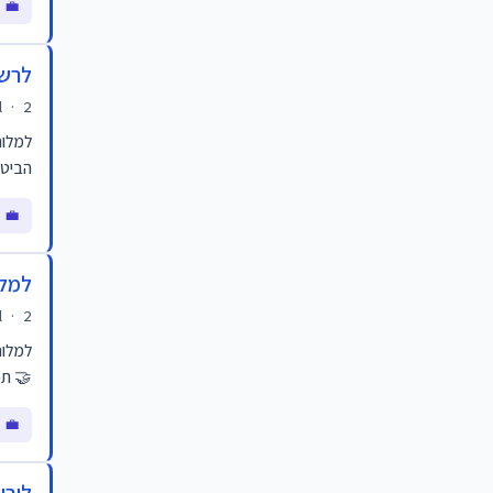
💼 מ
לרשת
2 ימים
·
l
למלונ
הביטח
💼 מ
למלו
2 ימים
·
l
🤝 תפ
💼 מ