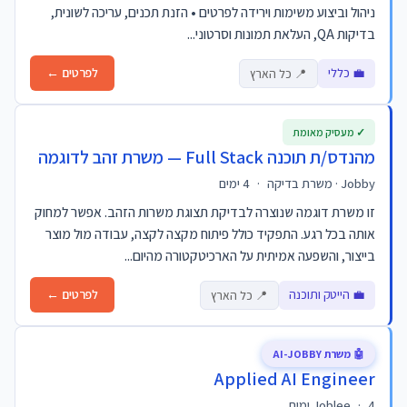
ניהול וביצוע משימות וירידה לפרטים • הזנת תכנים, עריכה לשונית,
בדיקות QA, העלאת תמונות וסרטוני...
💼 כללי
לפרטים ←
📍 כל הארץ
✓ מעסיק מאומת
מהנדס/ת תוכנה Full Stack — משרת זהב לדוגמה
Jobby · משרת בדיקה
·
4 ימים
זו משרת דוגמה שנוצרה לבדיקת תצוגת משרות הזהב. אפשר למחוק
אותה בכל רגע. התפקיד כולל פיתוח מקצה לקצה, עבודה מול מוצר
בייצור, והשפעה אמיתית על הארכיטקטורה מהיום...
💼 הייטק ותוכנה
לפרטים ←
📍 כל הארץ
🤖 משרת AI-JOBBY
Applied AI Engineer
4 ימים
·
Joblee