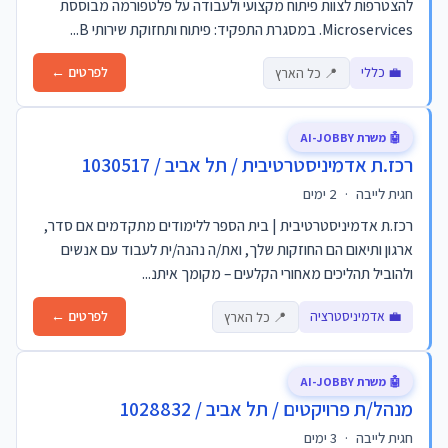
להצטרפות לצוות פיתוח מקצועי ולעבודה על פלטפורמה מבוססת
Microservices. במסגרת התפקיד: פיתוח ותחזוקת שירותי B...
💼 כללי
לפרטים ←
📍 כל הארץ
🤖 משרת AI-JOBBY
רכז.ת אדמיניסטרטיבית / תל אביב / 1030517
חגית לייבה
·
2 ימים
רכז.ת אדמיניסטרטיבית | בית הספר ללימודים מתקדמים אם סדר,
ארגון ותיאום הם החוזקות שלך, ואת/ה נהנה/ית לעבוד עם אנשים
ולהוביל תהליכים מאחורי הקלעים – מקומך איתנ...
💼 אדמיניסטרציה
לפרטים ←
📍 כל הארץ
🤖 משרת AI-JOBBY
מנהל/ת פרויקטים / תל אביב / 1028832
חגית לייבה
·
3 ימים