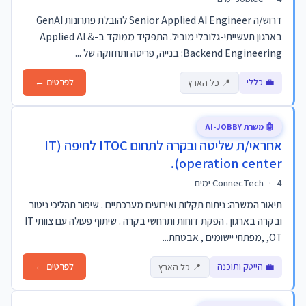
דרוש/ה Senior Applied AI Engineer להובלת פתרונות GenAI
בארגון תעשייתי-גלובלי מוביל. התפקיד ממוקד ב-Applied AI &
Backend Engineering: בנייה, פריסה ותחזוקה של ...
💼 כללי
לפרטים ←
📍 כל הארץ
🤖 משרת AI-JOBBY
אחראי/ת שליטה ובקרה לתחום ITOC לחיפה (IT
operation center).
4 ימים
·
ConnecTech
תיאור המשרה: ניתוח תקלות ואירועים מערכתיים . שיפור תהליכי ניטור
ובקרה בארגון . הפקת דוחות ותרחשי בקרה . שיתוף פעולה עם צוותי IT
,OT ,מפתחי יישומים , אבטחת...
💼 הייטק ותוכנה
לפרטים ←
📍 כל הארץ