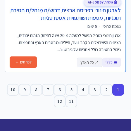
🤖 משרת AI-JOBBY
לארגון חינוכי בפריסה ארצית דרוש/ה מנהל/ת חטיבת
תוכניות, מסעות ושותפויות אסטרטגיות
נעמה סרוסי
·
5 ימים
ארגון חינוכי מוביל הפועל למעלה מ 20 שנה לחיזוק הזהות יהודית,
הציונית והישראלית בקרב נוער, חיילים ומבוגרים בארץ ובתפוצות.
ניהול החטיבה כולל אחריות על גיבוש ונ...
💼 כללי
לפרטים ←
📍 כל הארץ
10
9
8
7
6
5
4
3
2
1
12
11