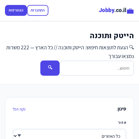
💼
Jobby
.co.il
התחברות
הצטרפות
הייטק ותוכנה
🔍 הגעת לתוצאות חיפוש: הייטק ותוכנה // כל הארץ — 222 משרות
נמצאו עבורך
🔍
סינון
נקה הכל
אזור