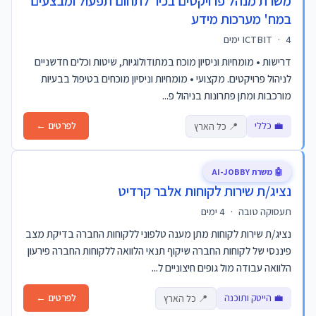
משרת מנהל פרויקטים בכיר לתחום תפעול ומבצעים
במח' מערכות מידע
4 ימים
·
ICTBIT
דרישות • מומחיות וניסיון מוכח במתודולוגיות, שיטות וכלים חדשניים
לניהול פרויקטים. מקצועי • מומחיות וניסיון מוכחים בטיפול בבעיות
מורכבות ומתן פתרונות בניהול פ...
💼 כללי
לפרטים ←
📍 כל הארץ
🤖 משרת AI-JOBBY
נציג/ת שירות לקוחות אלבר קרדיט
תעסוקה טובה
·
4 ימים
נציג/ת שירות לקוחות מתן מענה טלפוני ללקוחות החברה בדיקת מצב
פיננסי של לקוחות החברה שיקוף תנאי הלוואה ללקוחות החברה פירעון
הלוואה עבודה מול גופים חיצוניים ל...
💼 הייטק ותוכנה
לפרטים ←
📍 כל הארץ