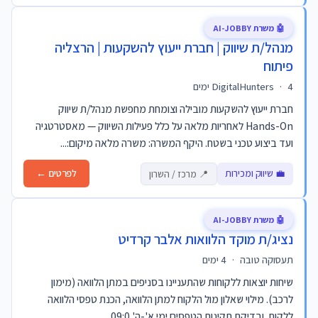
🤖 משרת AI-JOBBY
מנהל/ת שיווק | חברת ייעוץ להשקעות | הרצליה
פיתוח
4 ימים
·
DigitalHunters
חברת ייעוץ להשקעות מובילה וצומחת מחפשת מנהל/ת שיווק
Hands-On לאחריות מלאה על כלל פעילות השיווק — מאסטרטגיה
ועד ביצוע טכני בשטח. היקף המשרה: משרה מלאה מיקום:...
💼 שיווק ומכירות
לפרטים ←
📍 מרכז / השרון
🤖 משרת AI-JOBBY
נציג/ת מוקד הלוואות אלבר קרדיט
תעסוקה טובה
·
4 ימים
שיחות יוצאות ללקוחות שהתעניינו בסניפים במתן הלוואה (מימון
לרכב). מילוי שאלון מול הלקוח למתן הלוואה, הכנת טפסי הלוואה
ללקוח, ובדיקת תקינות הטפסים ימי א'-ה' 09:0...