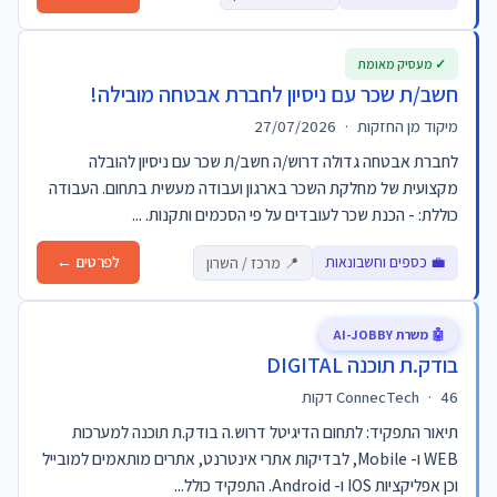
✓ מעסיק מאומת
חשב/ת שכר עם ניסיון לחברת אבטחה מובילה!
מיקוד מן החזקות
·
27/07/2026
לחברת אבטחה גדולה דרוש/ה חשב/ת שכר עם ניסיון להובלה
מקצועית של מחלקת השכר בארגון ועבודה מעשית בתחום. העבודה
כוללת: - הכנת שכר לעובדים על פי הסכמים ותקנות. ...
💼 כספים וחשבונאות
לפרטים ←
📍 מרכז / השרון
🤖 משרת AI-JOBBY
בודק.ת תוכנה DIGITAL
46 דקות
·
ConnecTech
תיאור התפקיד: לתחום הדיגיטל דרוש.ה בודק.ת תוכנה למערכות
WEB ו- Mobile, לבדיקות אתרי אינטרנט, אתרים מותאמים למובייל
וכן אפליקציות IOS ו- Android. התפקיד כולל...