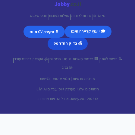
Jobby
.co.il
מי אנחנו
שירות לקוחות
שאלות נפוצות
תנאי שימוש
|
|
|
🎓 ייעוץ קריירה חינם
📄 סקירת CV חינם
💰 בדוק החזר מס
📝 רישום לאתר
🏢 פרסום משרות
⭐ מנוי פרימיום
🧊 הקפאת כרטיס עובד
|
|
|
|
📝 בלוג
מדיניות פרטיות
|
תנאי שימוש
|
נגישות
השותפים שלנו:
מערכת גיוס עובדים Civi AI
© 2026 ai.Jobby.co.il. כל הזכויות שמורות.