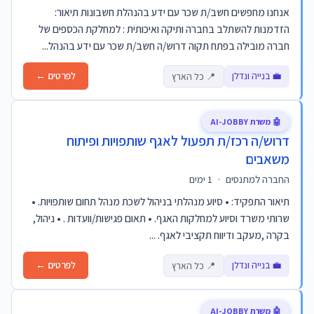
אנחנו מחפשים חשב/ת שכר עם ידע בהנהלת חשבונות תיאור:
הזדמנות להשתלב בחברה ותיקה ואיכותית : למחלקת הכספים של
חברה מובילה בפתח תקוה דרוש/ה חשב/ת שכר עם ידע בהנהל...
💼 בנייה ונדלן
לפרטים ←
📍 כל הארץ
🤖 משרת AI-JOBBY
דרוש/ה רכז/ת תפעול לאגף שותפויות ופיתוח
משאבים
החברה למתנסים
·
1 ימים
תיאור התפקיד: • סיוע מנהלתי בניהול לשכת מנהל תחום שותפויות. •
שרותי משרד וסיוע למחלקות האגף. • תאום פגישות/וועדות . • ניהול,
בקרה ,מעקב ודיווח תקציבי לאגף. ...
💼 בנייה ונדלן
לפרטים ←
📍 כל הארץ
🤖 משרת AI-JOBBY