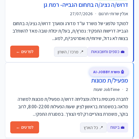
דרוש/ה נציג/ה בתחום הגבייה- רמת גן
אנלין שרותי תרגום
·
27/07/2026
למוקד טלפוני של משרד עו"ד מדורג ומוערך דרוש/ה נציג/ה בתחום
הגבייה דרישות התפקיד: נמרץ/ת, בעל/ת יכולת טובה מאד להשתלב
בצוות לא גדול, שירותי/ת ואסרטיבי/ת, למע...
💼 כספים וחשבונאות
לפרטים ←
📍 מרכז / השרון
🤖 משרת AI-JOBBY
מפעיל/ת מכונות
2 שעות
·
JobTime
לחברה פיננסית גדולה ומצליחה דרוש/ה מפעיל/ת מכונות למשרה
מלאה במשמרות בראשון לציון. שעות הפעילות 8:00-22:00, לרוב
בוקר, משמרת צוהריים רק לפי הצורך. במסגרת התפקי...
💼 ביטוח
לפרטים ←
📍 כל הארץ