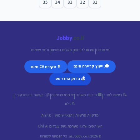
35
34
33
32
31
Jobby
.co.il
מי אנחנו
שירות לקוחות
שאלות נפוצות
תנאי שימוש
|
|
|
🎓 ייעוץ קריירה חינם
📄 סקירת CV חינם
💰 בדוק החזר מס
📝 רישום לאתר
🏢 פרסום משרות
⭐ מנוי פרימיום
🧊 הקפאת כרטיס עובד
|
|
|
|
📝 בלוג
מדיניות פרטיות
|
תנאי שימוש
|
נגישות
השותפים שלנו:
מערכת גיוס עובדים Civi AI
© 2026 ai.Jobby.co.il. כל הזכויות שמורות.