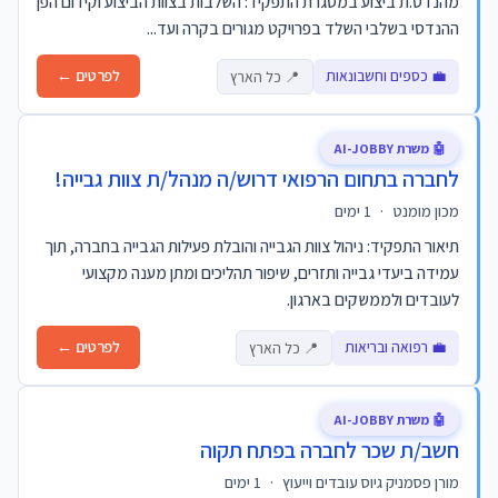
מהנדס.ת ביצוע במסגרת התפקיד: השלבות בצוות הביצוע וקידום הפן
ההנדסי בשלבי השלד בפרויקט מגורים בקרה ועד...
💼 כספים וחשבונאות
לפרטים ←
📍 כל הארץ
🤖 משרת AI-JOBBY
לחברה בתחום הרפואי דרוש/ה מנהל/ת צוות גבייה!
מכון מומנט
·
1 ימים
תיאור התפקיד: ניהול צוות הגבייה והובלת פעילות הגבייה בחברה, תוך
עמידה ביעדי גבייה ותזרים, שיפור תהליכים ומתן מענה מקצועי
לעובדים ולממשקים בארגון.
💼 רפואה ובריאות
לפרטים ←
📍 כל הארץ
🤖 משרת AI-JOBBY
חשב/ת שכר לחברה בפתח תקוה
מורן פסמניק גיוס עובדים וייעוץ
·
1 ימים