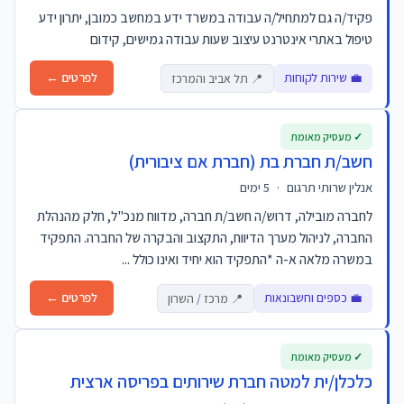
פקיד/ה גם למתחיל/ה עבודה במשרד ידע במחשב כמובן, יתרון ידע
טיפול באתרי אינטרנט עיצוב שעות עבודה גמישים, קידום
💼 שירות לקוחות
לפרטים ←
📍 תל אביב והמרכז
✓ מעסיק מאומת
חשב/ת חברת בת (חברת אם ציבורית)
אנלין שרותי תרגום
·
5 ימים
לחברה מובילה, דרוש/ה חשב/ת חברה, מדווח מנכ"ל, חלק מהנהלת
החברה, לניהול מערך הדיווח, התקצוב והבקרה של החברה. התפקיד
במשרה מלאה א-ה *התפקיד הוא יחיד ואינו כולל ...
💼 כספים וחשבונאות
לפרטים ←
📍 מרכז / השרון
✓ מעסיק מאומת
כלכלן/ית למטה חברת שירותים בפריסה ארצית