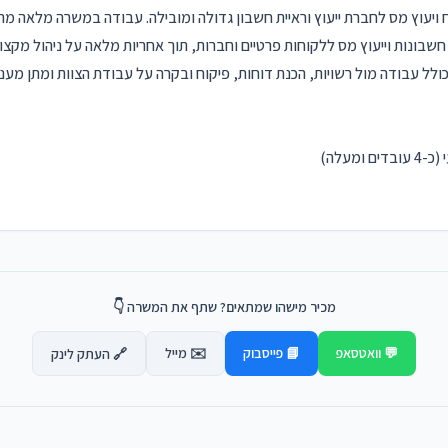
ויעוץ מס לחברת ייעוץ וראיית חשבון גדולה ומובילה. עבודה במשרה מלאה מה
שבונות וייעוץ מס ללקוחות פרטיים וחברות, תוך אחריות מלאה על ניהול מקצועי
ולל עבודה מול רשויות, הכנת דוחות, פיקוח ובקרה על עבודת הצוות ומתן מענ
ומעלה)
מכיר מישהו שמתאים? שתף את המשרה 👇
💬 וואטסאפ
📘 פייסבוק
✉️ מייל
🔗 העתק לינק