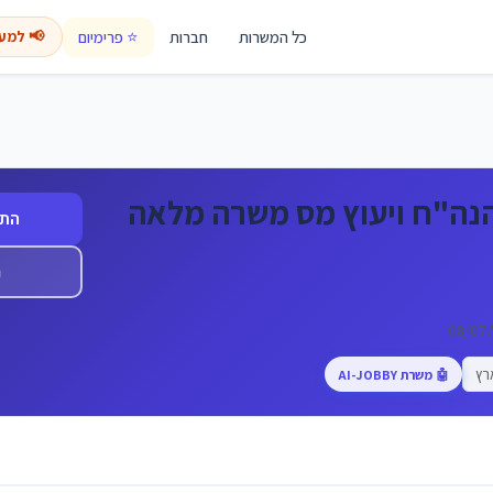
כל המשרות
חברות
⭐ פרימיום
📢 למע
הנה"ח ויעוץ מס משרה מלאה
התח
ה
רץ
🤖 משרת AI-JOBBY