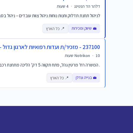
דלהר הד הנטינג
·
4 שעות
לניהול תחנת תדלוק וחנות נוחות ניהול צוות עובדים – ניהול בס
💼 שיווק ומכירות
📍 כל הארץ
237100 - מזכיר/ת ועדות רפואיות לארגון גדול - פתח תקווה
10 שעות
·
Notrikon
. המשרה רח' מרטין גהל, פתח תקווה 5 דק' הליכה מתחנת רכבת ישראל והרכבת הקלה . קורס ותעודה הם מטעם הביטוח הלאומי – נכס מקצועי לכל החיים... דריסת רגל לעולם הר...
💼 בנייה ונדלן
📍 כל הארץ