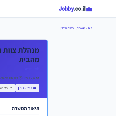
💼
Jobby
.co.il
בית
›
משרות
›
בנייה ונדלן
מנהלת צוות 
מהבית
Best Job
👁️ 26 צפיות
🕐 פורסם 08/07/2026
💼 בנייה ונדלן
📍 כל הא
תיאור המשרה