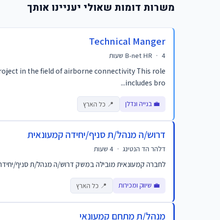
משרות דומות שאולי יעניינו אותך
Technical Manger
4 שעות
·
B-net HR
ect in the field of airborne connectivity This role
includes bro...
💼 בנייה ונדלן
📍 כל הארץ
דרוש/ה מנהל/ת סניף/יחידה קמעונאית
דלהר הד הנטינג
·
4 שעות
לחברה קמעונאית מובילה במשק דרוש/ה מנהל/ת סניף/יחידה קמע
💼 שיווק ומכירות
📍 כל הארץ
מנהל/ת מתחם קמעונאי